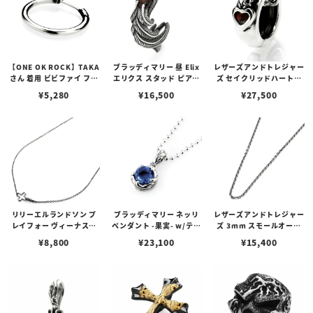
【ONE OK ROCK】TAKA
ブラッディマリー 昼 Elix
レザーズアンドトレジャー
さん 着用 ビビファイ フー
エリクス スタッド ピアス
ズ セイクリッドハートピ
プピアス
w/ガーネット
アス /ガーネット
¥
5,280
¥
16,500
¥
27,500
リリーエルランドソン プ
ブラッディマリー ネッリ
レザーズアンドトレジャー
レイフォー ヴィーナスチ
ペンダント -果実- w/ティ
ズ 3mm スモールオーバ
ェーン / VENUS
アフローライト
ルビーンズチェーン w/ロ
¥
8,800
¥
23,100
¥
15,400
ブスタークラスプ＆LTロ
ゴプレート