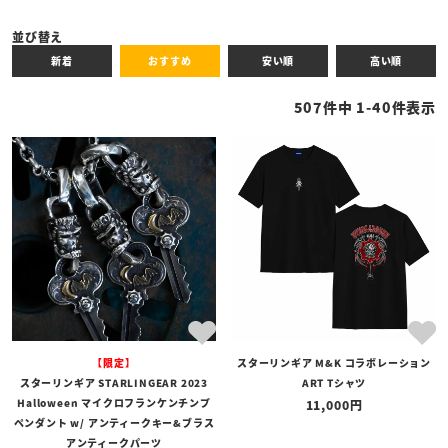
キーワード
並び替え
新着
おすすめ
安い順
高い順
性別
507
件中
1
-
40
件表示
商品タイプ
全ての商品
予約商品
セール商品
カテゴリ
ブランド
【限定】
スターリンギア M&K コラボレーション
価格
スターリンギア STARLINGEAR 2023
ART Tシャツ
〜
Halloween マイクロフランケンチンプ
11,000
ペンダント w/ アンティークキー&ブラス
在庫の有無
アンティークパーツ