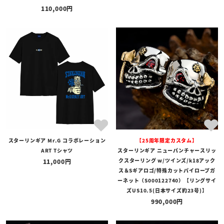
110,000
在庫あり
在庫なしを含む
スターリンギア Mr.G コラボレーション
【25周年限定カスタム】
ART Tシャツ
スターリンギア ニューパンチャースリッ
クスターリング w/ツインズ/k18アック
11,000
ス＆Sギアロゴ/特殊カットパイロープガ
ーネット（S000122740）【リングサイ
ズUS10.5(日本サイズ約23号)】
990,000