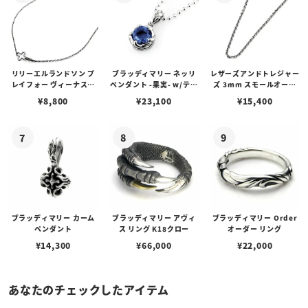
リリーエルランドソン プ
ブラッディマリー ネッリ
レザーズアンドトレジャー
レイフォー ヴィーナスチ
ペンダント -果実- w/ティ
ズ 3mm スモールオーバ
ェーン / VENUS
アフローライト
ルビーンズチェーン w/ロ
¥
8,800
¥
23,100
¥
15,400
ブスタークラスプ＆LTロ
ゴプレート
ブラッディマリー カーム
ブラッディマリー アヴィ
ブラッディマリー Order
ペンダント
ス リング K18クロー
オーダー リング
¥
14,300
¥
66,000
¥
22,000
あなたのチェックしたアイテム