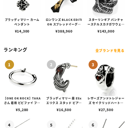
ブラッディマリー カーム
ロンワンズ BLACK EDITI
スターリンギア パンチャ
ペンダント
ON スプレッドイーグル
ーステルスカナガワウェー
ペンダント M w/ ブラック
ブリング
¥
14,300
¥
388,960
¥
143,000
コーティング w/ K18イエ
ローゴールド フュージョ
ン
ランキング
全ブランドを見る
【ONE OK ROCK】TAKA
ブラッディマリー 昼 Elix
レザーズアンドトレジャー
さん 着用 ビビファイ フー
エリクス スタッド ピアス
ズ セイクリッドハートピ
プピアス
w/ガーネット
アス /ガーネット
¥
5,280
¥
16,500
¥
27,500