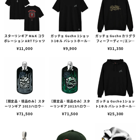
スターリンギア M&K コラ
ガッチョ Gucho 1ショッ
ガッチョ Gucho カリグラ
ボレーション ART Tシャツ
ト1キル バレットホールT
フィーフーディー/エンブ
シャツ
ロイダリー
¥
11,000
¥
9,900
¥
31,350
【限定品・現品のみ】スタ
【限定品・現品のみ】スタ
ガッチョ Gucho 1ショッ
ーリンギア 2013ハロウィ
ーリンギア 2013ハロウィ
ト1キル バレットホールフ
ンイベント限定ドッグタグ
ンイベント限定ドッグタグ
ーディー
¥
71,500
¥
71,500
¥
25,300
w/Mr.G/マミー
w/Mr.G/スワンプスター