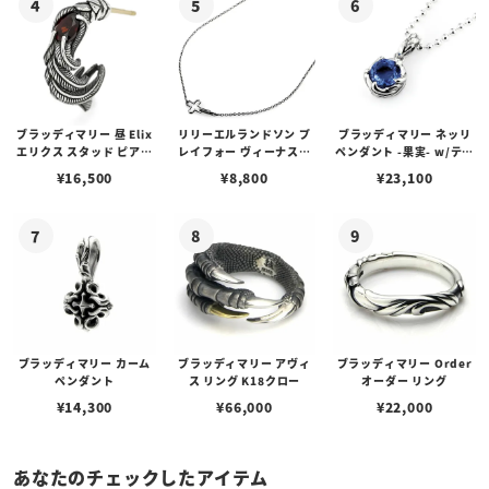
ブラッディマリー 昼 Elix
リリーエルランドソン プ
ブラッディマリー ネッリ
エリクス スタッド ピアス
レイフォー ヴィーナスチ
ペンダント -果実- w/ティ
w/ガーネット
ェーン / VENUS
アフローライト
¥
16,500
¥
8,800
¥
23,100
ブラッディマリー カーム
ブラッディマリー アヴィ
ブラッディマリー Order
ペンダント
ス リング K18クロー
オーダー リング
¥
14,300
¥
66,000
¥
22,000
あなたのチェックしたアイテム