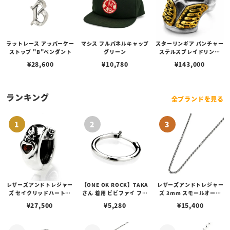
ラットレース アッパーケー
マシス フルパネルキャップ
スターリンギア パンチャー
ストップ "B"ペンダント
グリーン
ステルスブレイドリング
w/ブラスV8
¥
28,600
¥
10,780
¥
143,000
ランキング
全ブランドを見る
レザーズアンドトレジャー
【ONE OK ROCK】TAKA
レザーズアンドトレジャー
ズ セイクリッドハートピ
さん 着用 ビビファイ フー
ズ 3mm スモールオーバ
アス /ガーネット
プピアス
ルビーンズチェーン w/ロ
¥
27,500
¥
5,280
¥
15,400
ブスタークラスプ＆LTロ
ゴプレート