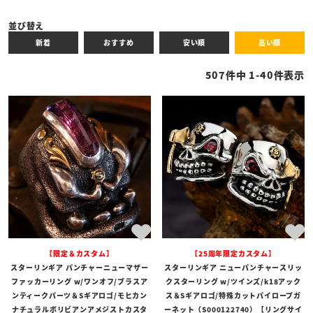
キーワード
並び替え
新着
おすすめ
安い順
高い順
性別
507
件中
1
-
40
件表示
商品タイプ
全ての商品
予約商品
セール商品
カテゴリ
ブランド
【限定＆カスタム】
【25周年限定カスタム】
価格
スターリンギア パンチャーニューマザー
スターリンギア ニューパンチャースリッ
〜
ファッカーリング w/ワンオフ/ブラスア
クスターリング w/ツインズ/k18アック
ンティークパーツ＆Sギアロゴ/モヒカン
ス＆Sギアロゴ/特殊カットパイロープガ
在庫の有無
ナチュラルボリビアンアメジストカスタ
ーネット（S000122740）【リングサイ