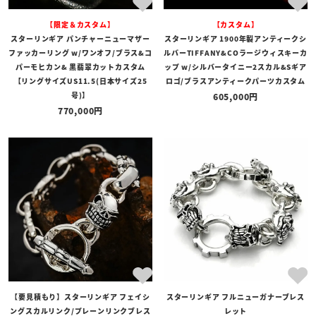
【限定＆カスタム】
【カスタム】
スターリンギア パンチャーニューマザー
スターリンギア 1900年製アンティークシ
ファッカーリング w/ワンオフ/ブラス&コ
ルバーTIFFANY&COラージウィスキーカ
パーモヒカン& 黒翡翠カットカスタム
ップ w/シルバータイニー2スカル&Sギア
【リングサイズUS11.5(日本サイズ25
ロゴ/ブラスアンティークパーツカスタム
号)】
605,000
770,000
【要見積もり】スターリンギア フェイシ
スターリンギア フルニューガナーブレス
ングスカルリンク/プレーンリンクブレス
レット