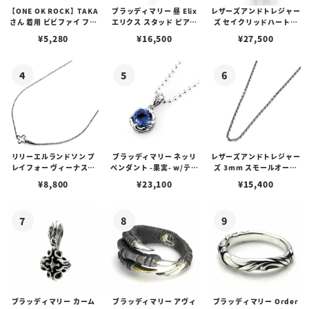
【ONE OK ROCK】TAKA
ブラッディマリー 昼 Elix
レザーズアンドトレジャー
さん 着用 ビビファイ フー
エリクス スタッド ピアス
ズ セイクリッドハートピ
プピアス
w/ガーネット
アス /ガーネット
¥
5,280
¥
16,500
¥
27,500
リリーエルランドソン プ
ブラッディマリー ネッリ
レザーズアンドトレジャー
レイフォー ヴィーナスチ
ペンダント -果実- w/ティ
ズ 3mm スモールオーバ
ェーン / VENUS
アフローライト
ルビーンズチェーン w/ロ
¥
8,800
¥
23,100
¥
15,400
ブスタークラスプ＆LTロ
ゴプレート
ブラッディマリー カーム
ブラッディマリー アヴィ
ブラッディマリー Order