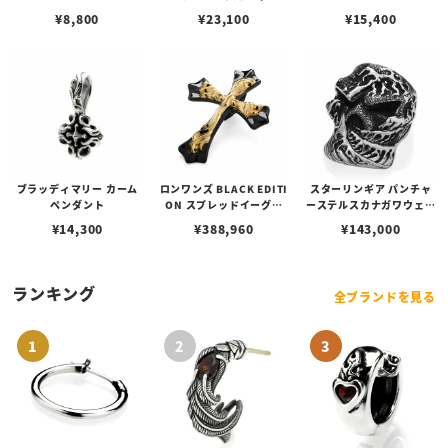
ェーン / VENUS
アフローライト
ルビーンズチェーン w/ロ
¥
8,800
¥
23,100
¥
15,400
ブスタークラスプ＆LTロ
ゴプレート
ブラッディマリー カーム
ロンワンズ BLACK EDITI
スターリンギア パンチャ
ペンダント
ON スプレッドイーグル
ーステルスカナガワウェー
ペンダント M w/ ブラック
ブリング
¥
14,300
¥
388,960
¥
143,000
コーティング w/ K18イエ
ローゴールド フュージョ
ン
ランキング
全ブランドを見る