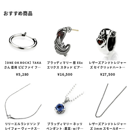
おすすめ商品
【ONE OK ROCK】TAKA
ブラッディマリー 昼 Elix
レザーズアンドトレジャー
さん 着用 ビビファイ フー
エリクス スタッド ピアス
ズ セイクリッドハートピ
プピアス
w/ガーネット
アス /ガーネット
¥
5,280
¥
16,500
¥
27,500
リリーエルランドソン プ
ブラッディマリー ネッリ
レザーズアンドトレジャー
レイフォー ヴィーナスチ
ペンダント -果実- w/ティ
ズ 3mm スモールオーバ