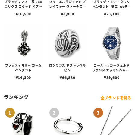
ブラッディマリー 昼 Elix
リリーエルランドソン プ
ブラッディマリー ネッリ
エリクス スタッド ピアス
レイフォー ヴィーナスチ
ペンダント -果実- w/ティ
w/ガーネット
ェーン / VENUS
アフローライト
¥
16,500
¥
8,800
¥
23,100
ブラッディマリー カーム
ロンワンズ ネストラペル
カール・ラガーフェルド
ペンダント
ピン
ラウンド エッセンシャル -
マルチ ブルー サンレイ ア
¥
14,300
¥
66,880
¥
39,600
イコン ダイヤル シルバー
ランキング
全ブランドを見る