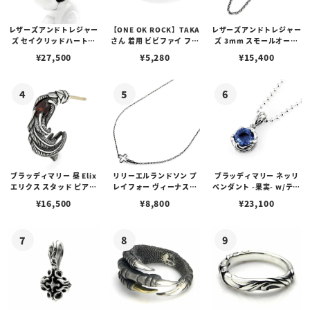
レザーズアンドトレジャー
【ONE OK ROCK】TAKA
レザーズアンドトレジャー
ズ セイクリッドハートピ
さん 着用 ビビファイ フー
ズ 3mm スモールオーバ
アス /ガーネット
プピアス
ルビーンズチェーン w/ロ
¥
27,500
¥
5,280
¥
15,400
ブスタークラスプ＆LTロ
ゴプレート
ブラッディマリー 昼 Elix
リリーエルランドソン プ
ブラッディマリー ネッリ
エリクス スタッド ピアス
レイフォー ヴィーナスチ
ペンダント -果実- w/ティ
w/ガーネット
ェーン / VENUS
アフローライト
¥
16,500
¥
8,800
¥
23,100