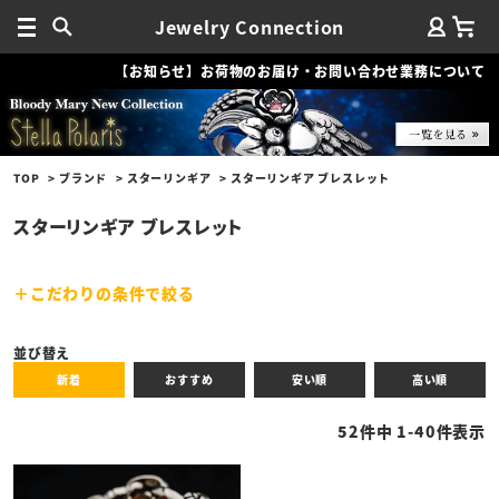
Jewelry Connection
【お知らせ】お荷物のお届け・お問い合わせ業務について
TOP
ブランド
スターリンギア
スターリンギア ブレスレット
スターリンギア ブレスレット
こだわりの条件で絞る
キーワード
並び替え
新着
おすすめ
安い順
高い順
性別
52
件中
1
-
40
件表示
商品タイプ