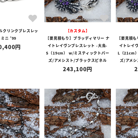
シルクリンクブレスレッ
【カスタム】
 ミニ '99
【要見積もり】ブラッディマリー ナ
【要見積も
0,400
イトレイヴンブレスレット -大烏-
イトレイヴ
S（19cm） w/ミスティックトパー
L（21cm
ズ/アメシスト/ブラックスピネル
ズ/アメ
243,100
2