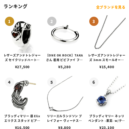
ランキング
全ブランドを見る
レザーズアンドトレジャー
【ONE OK ROCK】TAKA
レザーズアンドトレジャー
ズ セイクリッドハートピ
さん 着用 ビビファイ フー
ズ 3mm スモールオーバ
アス /ガーネット
プピアス
ルビーンズチェーン w/ロ
¥
27,500
¥
5,280
¥
15,400
ブスタークラスプ＆LTロ
ゴプレート
ブラッディマリー 昼 Elix
リリーエルランドソン プ
ブラッディマリー ネッリ
エリクス スタッド ピアス
レイフォー ヴィーナスチ
ペンダント -果実- w/ティ
w/ガーネット
ェーン / VENUS
アフローライト
¥
16,500
¥
8,800
¥
23,100