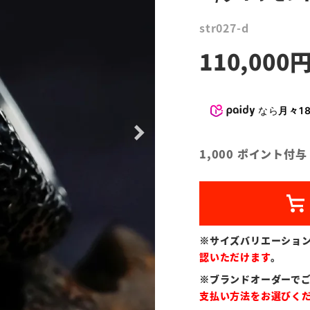
str027-d
110,000
なら
月々18
1,000
ポイント付与
※サイズバリエーショ
認いただけます
。
※ブランドオーダーで
支払い方法をお選びく