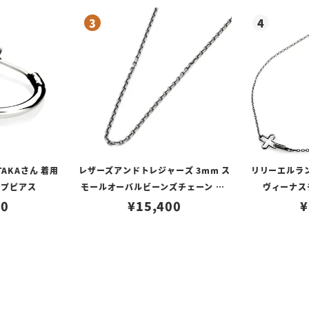
TAKAさん 着用
レザーズアンドトレジャーズ 3mm ス
リリーエルラ
ープピアス
モールオーバルビーンズチェーン w/
ヴィーナスチ
80
ロブスタークラスプ＆LTロゴプレート
¥
15,400
¥