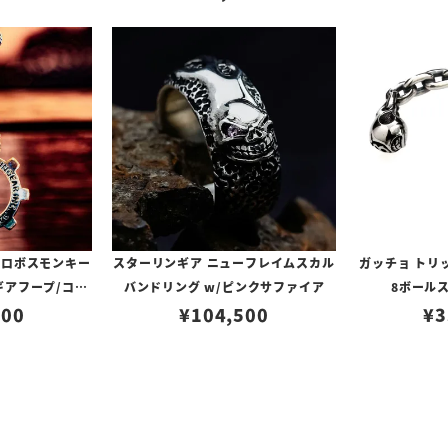
クロボスモンキー
スターリンギア ニューフレイムスカル
ガッチョ トリ
ギアフープ/コパ
バンドリング w/ピンクサファイア
8ボールス
スカー
000
¥
104,500
¥
3