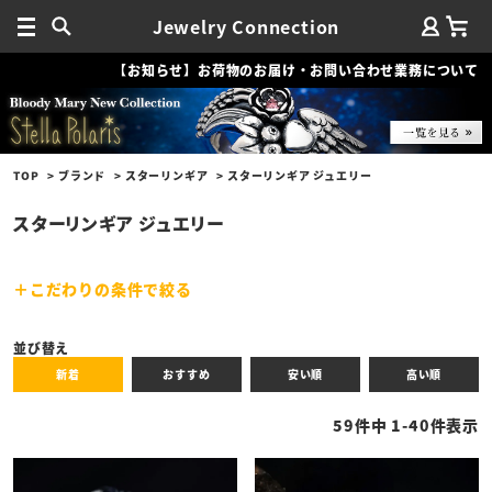
Jewelry Connection
【お知らせ】お荷物のお届け・お問い合わせ業務について
TOP
ブランド
スターリンギア
スターリンギア ジュエリー
スターリンギア ジュエリー
こだわりの条件で絞る
キーワード
並び替え
新着
おすすめ
安い順
高い順
性別
59
件中
1
-
40
件表示
商品タイプ