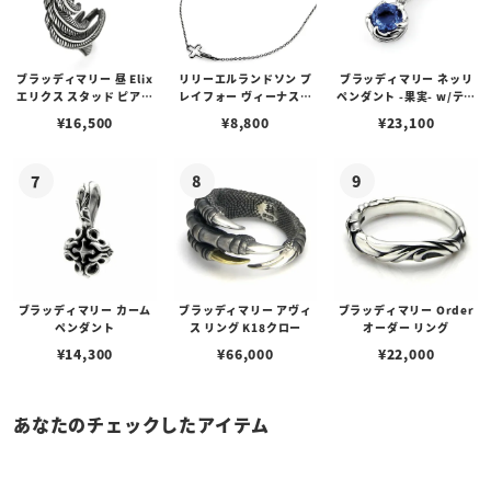
ブラッディマリー 昼 Elix
リリーエルランドソン プ
ブラッディマリー ネッリ
エリクス スタッド ピアス
レイフォー ヴィーナスチ
ペンダント -果実- w/ティ
w/ガーネット
ェーン / VENUS
アフローライト
¥
16,500
¥
8,800
¥
23,100
ブラッディマリー カーム
ブラッディマリー アヴィ
ブラッディマリー Order
ペンダント
ス リング K18クロー
オーダー リング
¥
14,300
¥
66,000
¥
22,000
あなたのチェックしたアイテム