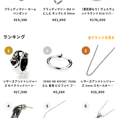
ブラッディマリー カーム
ブラッディマリー Eld い
【要見積もり】ヴェルヴェ
ペンダント
にしえ ネックレス 60cm
ットラウンジ K18 リバテ
ィー ペンダント/ダイヤ/
¥
14,300
¥
81,400
¥
176,000
ターコイズ
ランキング
全ブランドを見る
レザーズアンドトレジャー
【ONE OK ROCK】TAKA
レザーズアンドトレジャー
ズ セイクリッドハートピ
さん 着用 ビビファイ フー
ズ 3mm スモールオーバ
アス /ガーネット
プピアス
ルビーンズチェーン w/ロ
¥
27,500
¥
5,280
¥
15,400
ブスタークラスプ＆LTロ
ゴプレート