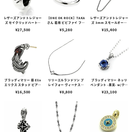
レザーズアンドトレジャー
【ONE OK ROCK】TAKA
レザーズアンドトレジャー
ズ セイクリッドハートピ
さん 着用 ビビファイ フー
ズ 3mm スモールオーバ
アス /ガーネット
プピアス
ルビーンズチェーン w/ロ
¥
27,500
¥
5,280
¥
15,400
ブスタークラスプ＆LTロ
ゴプレート
ブラッディマリー 昼 Elix
リリーエルランドソン プ
ブラッディマリー ネッリ
エリクス スタッド ピアス
レイフォー ヴィーナスチ
ペンダント -果実- w/ティ
w/ガーネット
ェーン / VENUS
アフローライト
¥
16,500
¥
8,800
¥
23,100