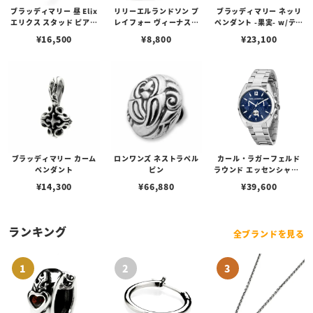
ブラッディマリー 昼 Elix
リリーエルランドソン プ
ブラッディマリー ネッリ
エリクス スタッド ピアス
レイフォー ヴィーナスチ
ペンダント -果実- w/ティ
w/ガーネット
ェーン / VENUS
アフローライト
¥
16,500
¥
8,800
¥
23,100
ブラッディマリー カーム
ロンワンズ ネストラペル
カール・ラガーフェルド
ペンダント
ピン
ラウンド エッセンシャル -
マルチ ブルー サンレイ ア
¥
14,300
¥
66,880
¥
39,600
イコン ダイヤル シルバー
ランキング
全ブランドを見る