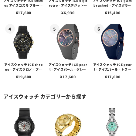
アイスウォッチ ICE cosm
アイスウォッチ ICE digit
アイスウォッチ ICE glam
os アイスコスモ ブルーシ
retro - アイスデジットレ
brushed - アイスグラム
ェード （スモール）
トロ - ブラックゴールド
ブラッシュド - ウィンド
¥
17,600
¥
6,930
¥
15,400
（スモール）
（スモール）
アイスウォッチ ICE chro
アイスウォッチ ICE pear
アイスウォッチ ICE pear
no - アイスクロノ - ブラ
l - アイスパール - グレー
l - アイスパール - トワイ
ックゴールド（ミディア
（スモール）
ライト （スモール）
¥
19,800
¥
17,600
¥
17,600
ム）
アイスウォッチ カテゴリーから探す