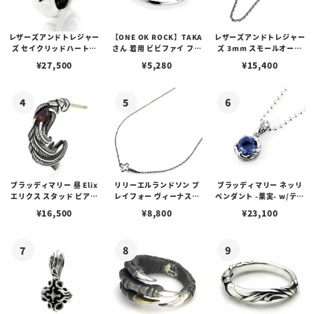
レザーズアンドトレジャー
【ONE OK ROCK】TAKA
レザーズアンドトレジャー
ズ セイクリッドハートピ
さん 着用 ビビファイ フー
ズ 3mm スモールオーバ
アス /ガーネット
プピアス
ルビーンズチェーン w/ロ
¥
27,500
¥
5,280
¥
15,400
ブスタークラスプ＆LTロ
ゴプレート
ブラッディマリー 昼 Elix
リリーエルランドソン プ
ブラッディマリー ネッリ
エリクス スタッド ピアス
レイフォー ヴィーナスチ
ペンダント -果実- w/ティ
w/ガーネット
ェーン / VENUS
アフローライト
¥
16,500
¥
8,800
¥
23,100