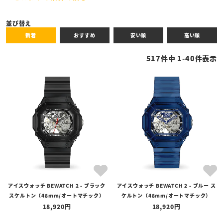
キーワード
並び替え
新着
おすすめ
安い順
高い順
性別
517
件中
1
-
40
件表示
商品タイプ
全ての商品
予約商品
セール商品
カテゴリ
ブランド
アイスウォッチ BEWATCH 2 - ブラック
アイスウォッチ BEWATCH 2 - ブルー ス
価格
スケルトン（48mm/オートマチック）
ケルトン（48mm/オートマチック）
〜
18,920
18,920