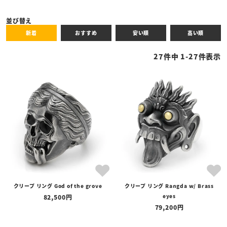
キーワード
並び替え
新着
おすすめ
安い順
高い順
性別
27
件中
1
-
27
件表示
商品タイプ
全ての商品
予約商品
セール商品
カテゴリ
ブランド
クリープ リング God of the grove
クリープ リング Rangda w/ Brass
価格
eyes
82,500
〜
79,200
在庫の有無