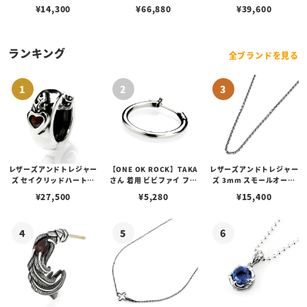
マルチ ブルー サンレイ ア
¥
14,300
¥
66,880
¥
39,600
イコン ダイヤル シルバー
ランキング
全ブランドを見る
レザーズアンドトレジャー
【ONE OK ROCK】TAKA
レザーズアンドトレジャー
ズ セイクリッドハートピ
さん 着用 ビビファイ フー
ズ 3mm スモールオーバ
アス /ガーネット
プピアス
ルビーンズチェーン w/ロ
¥
27,500
¥
5,280
¥
15,400
ブスタークラスプ＆LTロ
ゴプレート