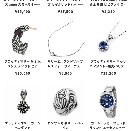
ズ 3mm スモールオーバ
ズ セイクリッドハートピ
さん 着用 ビビファイ フー
ルビーンズチェーン w/ロ
アス /ガーネット
プピアス
¥
15,400
¥
27,500
¥
5,280
ブスタークラスプ＆LTロ
ゴプレート
ブラッディマリー 昼 Elix
リリーエルランドソン プ
ブラッディマリー ネッリ
エリクス スタッド ピアス
レイフォー ヴィーナスチ
ペンダント -果実- w/ティ
w/ガーネット
ェーン / VENUS
アフローライト
¥
16,500
¥
8,800
¥
23,100
ブラッディマリー カーム
ロンワンズ ネストラペル
カール・ラガーフェルド
ペンダント
ピン
ラウンド エッセンシャル -