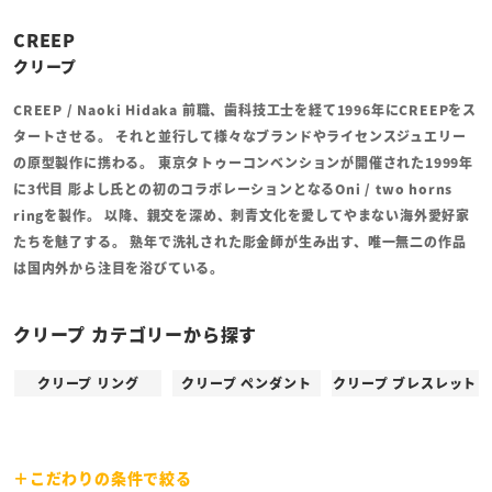
CREEP
クリープ
CREEP / Naoki Hidaka
前職、歯科技工士を経て1996年にCREEPをス
タートさせる。
それと並行して様々なブランドやライセンスジュエリー
の原型製作に携わる。
東京タトゥーコンベンションが開催された1999年
に3代目 彫よし氏との初のコラボレーションとなるOni / two horns
ringを製作。
以降、親交を深め、刺青文化を愛してやまない海外愛好家
たちを魅了する。
熟年で洗礼された彫金師が生み出す、唯一無二の作品
は国内外から注目を浴びている。
クリープ カテゴリーから探す
クリープ リング
クリープ ペンダント
クリープ ブレスレット
こだわりの条件で絞る