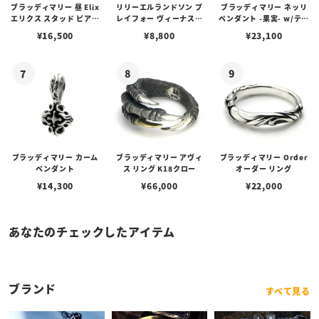
ブラッディマリー 昼 Elix
リリーエルランドソン プ
ブラッディマリー ネッリ
エリクス スタッド ピアス
レイフォー ヴィーナスチ
ペンダント -果実- w/ティ
w/ガーネット
ェーン / VENUS
アフローライト
¥
16,500
¥
8,800
¥
23,100
ブラッディマリー カーム
ブラッディマリー アヴィ
ブラッディマリー Order
ペンダント
ス リング K18クロー
オーダー リング
¥
14,300
¥
66,000
¥
22,000
あなたのチェックしたアイテム
ブランド
すべて見る