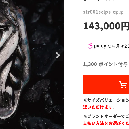
str001sclps-cglg
143,000
なら
月々23
1,300
ポイント付与
※サイズバリエーショ
認いただけます
。
※ブランドオーダーで
支払い方法をお選びく