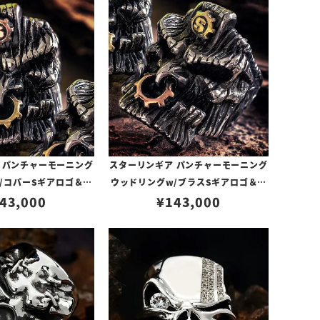
 パンチャーモーニング
スターリンギア パンチャーモーニング
/コパーSギアロゴ＆ブ
ウッドリングw/ブラスSギアロゴ＆コ
43,000
ラスギア
¥
143,000
パーギア