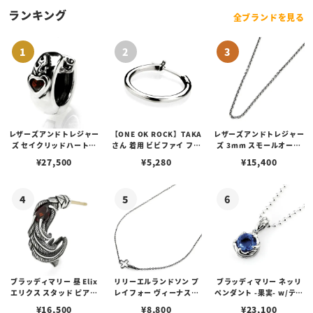
ランキング
全ブランドを見る
レザーズアンドトレジャー
【ONE OK ROCK】TAKA
レザーズアンドトレジャー
ズ セイクリッドハートピ
さん 着用 ビビファイ フー
ズ 3mm スモールオーバ
アス /ガーネット
プピアス
ルビーンズチェーン w/ロ
¥
27,500
¥
5,280
¥
15,400
ブスタークラスプ＆LTロ
ゴプレート
ブラッディマリー 昼 Elix
リリーエルランドソン プ
ブラッディマリー ネッリ
エリクス スタッド ピアス
レイフォー ヴィーナスチ
ペンダント -果実- w/ティ
w/ガーネット
ェーン / VENUS
アフローライト
¥
16,500
¥
8,800
¥
23,100