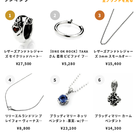
全ブランドを見る
レザーズアンドトレジャー
【ONE OK ROCK】TAKA
レザーズアンドトレジャー
ズ セイクリッドハートピ
さん 着用 ビビファイ フー
ズ 3mm スモールオーバ
アス /ガーネット
プピアス
ルビーンズチェーン w/ロ
¥
27,500
¥
5,280
¥
15,400
ブスタークラスプ＆LTロ
ゴプレート
リリーエルランドソン プ
ブラッディマリー ネッリ
ブラッディマリー カーム
レイフォー ヴィーナスチ
ペンダント -果実- w/ティ
ペンダント
ェーン / VENUS
アフローライト
¥
8,800
¥
23,100
¥
14,300