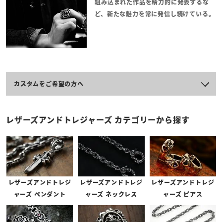
組み込まれた作品を精力的に発表するな
ど、新たな魅力を常に発信し続けている。
カスタムをご希望の方へ
レザーズアンドトレジャーズのアイテムは、一部を除きカスタムが可
レザーズアンドトレジャーズ カテゴリーから探す
能となっております。
カスタムが可能な商品には、商品ページの「アイテム説明」の上に
「このアイテムは以下のカスタムが可能です。」と記載がございま
す。
※お見積りには1～2週間ほどお時間を頂戴する場合がございます。
レザーズアンドトレジ
レザーズアンドトレジ
レザーズアンドトレジ
ャーズ ペンダント
ャーズ ネックレス
ャーズ ピアス
※「新規会員クーポン」は原則対象外となっております。
※オーダー後のキャンセルやイメージの相違などの理由での返品は承りかねます。
予めご了承くださいませ。