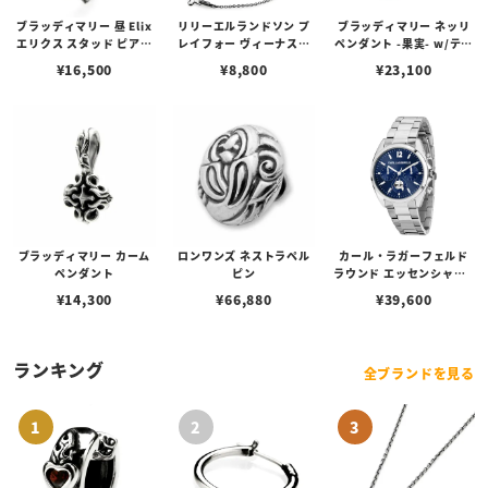
ブラッディマリー 昼 Elix
リリーエルランドソン プ
ブラッディマリー ネッリ
エリクス スタッド ピアス
レイフォー ヴィーナスチ
ペンダント -果実- w/ティ
w/ガーネット
ェーン / VENUS
アフローライト
¥
16,500
¥
8,800
¥
23,100
ブラッディマリー カーム
ロンワンズ ネストラペル
カール・ラガーフェルド
ペンダント
ピン
ラウンド エッセンシャル -
マルチ ブルー サンレイ ア
¥
14,300
¥
66,880
¥
39,600
イコン ダイヤル シルバー
ランキング
全ブランドを見る