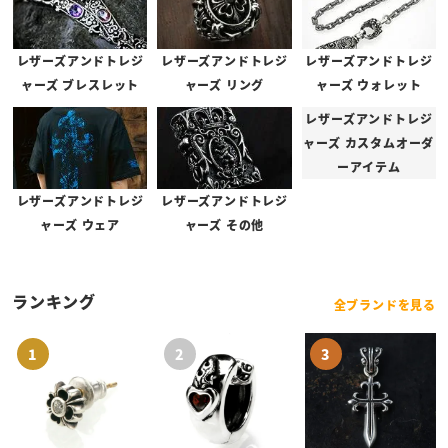
スティングレイレザーの色変更について
レザーズアンドトレジ
レザーズアンドトレジ
レザーズアンドトレジ
スティングレイ・サンディッドスティングレイを使用したアイテム
ャーズ ブレスレット
ャーズ リング
ャーズ ウォレット
は、ブランドオーダーでご注文の場合、スティングレイレザーの色を
レザーズアンドトレジ
変更することが可能となっております。
ャーズ カスタムオーダ
ーアイテム
ご希望の方は、事前にお問い合わせをお願いいたします。
レザーズアンドトレジ
レザーズアンドトレジ
※商品ページでカラーがお選びいただける場合は、お問い合わせ不要でご注文いた
ャーズ ウェア
ャーズ その他
だけます。
※カラー変更による追加料金はございません。
※天然素材に染色を行っているため個体差がございますほか、閲覧環境により色味
ランキング
に違いが生じる可能性がございます。予めご了承くださいませ。
全ブランドを見る
スティングレイ