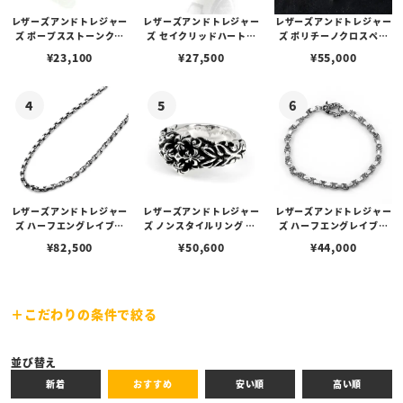
レザーズアンドトレジャー
レザーズアンドトレジャー
レザーズアンドトレジャー
ズ ポープスストーンクロ
ズ セイクリッドハートピ
ズ ポリチーノクロスペン
ブラック
レッド
ブルー
スイヤリング/ダイヤモン
アス /ガーネット
ダント 2nd（トップの
¥
23,100
¥
27,500
¥
55,000
ド
み）
グリーン
イエロー
ターコイズ
レザーズアンドトレジャー
レザーズアンドトレジャー
レザーズアンドトレジャー
ズ ハーフエングレイブリ
ズ ノンスタイルリング w/
ズ ハーフエングレイブリ
ンクチェーン/ケルティッ
フレアデリークロス
ンクチェーンブレスレット
¥
82,500
¥
50,600
¥
44,000
ククラスプ（カニカン） 6
18cm
0cm
こだわりの条件で絞る
バーガンディ
ホワイト
パープル
キーワード
並び替え
新着
おすすめ
安い順
高い順