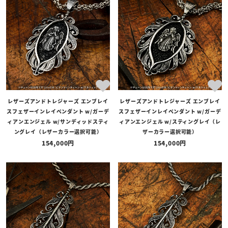
ネイビーブルー
ターコイズ
バーガンディ
天然石について
レザーズアンドトレジャーズ エンブレイ
レザーズアンドトレジャーズ エンブレイ
スフェザーインレイペンダント w/ガーデ
スフェザーインレイペンダント w/ガーデ
天然石には色味・模様・サイズに個体差がございます。小さな傷や内
ィアンエンジェル w/サンディッドスティ
ィアンエンジェル w/スティングレイ（レ
ングレイ（レザーカラー選択可能）
ザーカラー選択可能）
包物も、天然石ならではの魅力としてお楽しみいただければ幸いで
154,000
154,000
す。
※天然石の細かな色味の指定や事前の確認はできかねます。
お問い合わせ方法
以下の「LINEでお問い合わせ」ボタンから、ご希望のアイテムとカス
タム内容を添えて、お気軽にお問い合わせくださいませ。