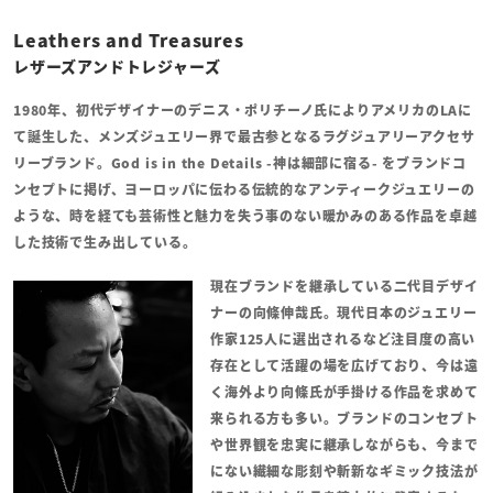
Leathers and Treasures
レザーズアンドトレジャーズ
1980年、初代デザイナーのデニス・ポリチーノ氏によりアメリカのLAに
て誕生した、メンズジュエリー界で最古参となるラグジュアリーアクセサ
リーブランド。God is in the Details -神は細部に宿る- をブランドコ
ンセプトに掲げ、ヨーロッパに伝わる伝統的なアンティークジュエリーの
ような、時を経ても芸術性と魅力を失う事のない暖かみのある作品を卓越
した技術で生み出している。
現在ブランドを継承している二代目デザイ
ナーの向條伸哉氏。
現代日本のジュエリー
作家125人に選出されるなど注目度の高い
存在として活躍の場を広げており、今は遠
く海外より向條氏が手掛ける作品を求めて
来られる方も多い。ブランドのコンセプト
や世界観を忠実に継承しながらも、今まで
にない繊細な彫刻や斬新なギミック技法が