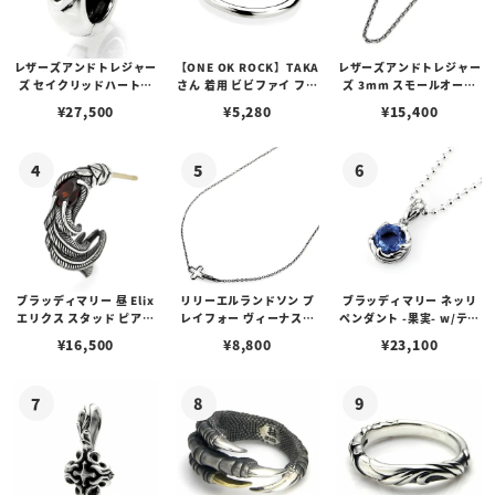
レザーズアンドトレジャー
【ONE OK ROCK】TAKA
レザーズアンドトレジャー
ズ セイクリッドハートピ
さん 着用 ビビファイ フー
ズ 3mm スモールオーバ
アス /ガーネット
プピアス
ルビーンズチェーン w/ロ
¥
27,500
¥
5,280
¥
15,400
ブスタークラスプ＆LTロ
ゴプレート
ブラッディマリー 昼 Elix
リリーエルランドソン プ
ブラッディマリー ネッリ
エリクス スタッド ピアス
レイフォー ヴィーナスチ
ペンダント -果実- w/ティ
w/ガーネット
ェーン / VENUS
アフローライト
¥
16,500
¥
8,800
¥
23,100