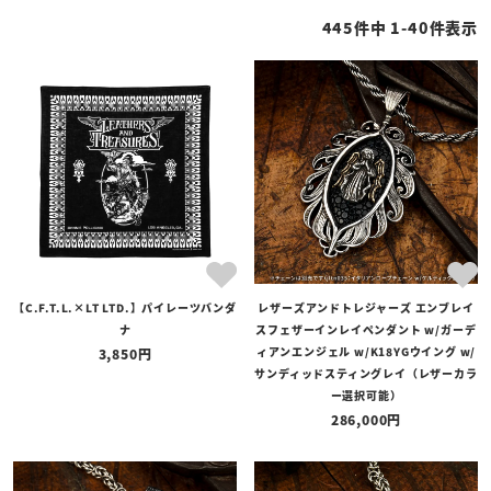
性別
445
件中
1
-
40
件表示
ホットピンク
スカイブルー
商品タイプ
全ての商品
予約商品
セール商品
サンディッドスティングレイ
カテゴリ
ブランド
ブラック
レッド
グリーン
【C.F.T.L.×LT LTD.】パイレーツバンダ
レザーズアンドトレジャーズ エンブレイ
価格
ナ
スフェザーインレイペンダント w/ガーデ
〜
ィアンエンジェル w/K18YGウイング w/
3,850
サンディッドスティングレイ（レザーカラ
在庫の有無
ー選択可能）
286,000
在庫あり
在庫なしを含む
オレンジ
パープル
イエロー