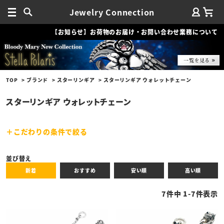
Jewelry Connection
【お知らせ】お荷物のお届け・お問い合わせ業務について
TOP
ブランド
スターリンギア
スターリンギア ウォレットチェーン
スターリンギア ウォレットチェーン
こだわりの条件で絞る
キーワード
並び替え
新着
おすすめ
安い順
高い順
性別
7
件中
1
-
7
件表示
商品タイプ