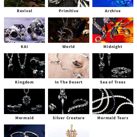
Revival
Primitive
Archive
KAI
World
Midnight
Kingdom
In The Desert
Sea of Trees
Mermaid
Silver Creature
Mermaid Tears