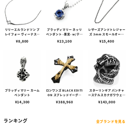
リリーエルランドソン プ
ブラッディマリー ネッリ
レザーズアンドトレジャー
レイフォー ヴィーナスチ
ペンダント -果実- w/ティ
ズ 3mm スモールオーバ
ェーン / VENUS
アフローライト
ルビーンズチェーン w/ロ
¥
8,800
¥
23,100
¥
15,400
ブスタークラスプ＆LTロ
ゴプレート
ブラッディマリー カーム
ロンワンズ BLACK EDITI
スターリンギア パンチャ
ペンダント
ON スプレッドイーグル
ーステルスカナガワウェー
ペンダント M w/ ブラック
ブリング
¥
14,300
¥
388,960
¥
143,000
コーティング w/ K18イエ
ローゴールド フュージョ
ン
ランキング
全ブランドを見る