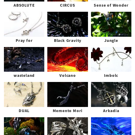
ABSOLUTE
CIRCUS
Sense of Wonder
Pray for
Black Gravity
Jungle
wasteland
Volcano
Imbolc
DUAL
Memento Mori
Arkadia