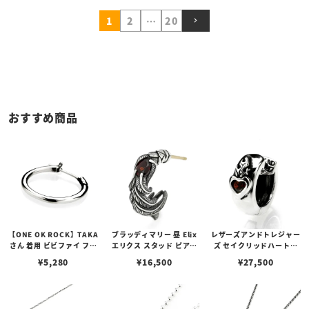
1
2
…
20
おすすめ商品
【ONE OK ROCK】TAKA
ブラッディマリー 昼 Elix
レザーズアンドトレジャー
さん 着用 ビビファイ フー
エリクス スタッド ピアス
ズ セイクリッドハートピ
プピアス
w/ガーネット
アス /ガーネット
¥
5,280
¥
16,500
¥
27,500