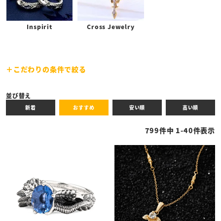
Inspirit
Cross Jewelry
こだわりの条件で絞る
キーワード
並び替え
新着
おすすめ
安い順
高い順
性別
799
件中
1
-
40
件表示
商品タイプ
全ての商品
予約商品
セール商品
カテゴリ