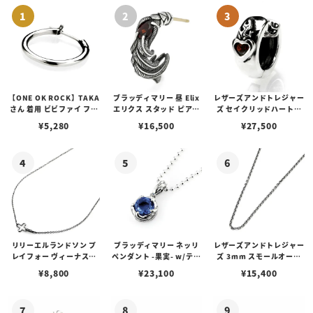
【ONE OK ROCK】TAKA
ブラッディマリー 昼 Elix
レザーズアンドトレジャー
さん 着用 ビビファイ フー
エリクス スタッド ピアス
ズ セイクリッドハートピ
プピアス
w/ガーネット
アス /ガーネット
¥
5,280
¥
16,500
¥
27,500
リリーエルランドソン プ
ブラッディマリー ネッリ
レザーズアンドトレジャー
レイフォー ヴィーナスチ
ペンダント -果実- w/ティ
ズ 3mm スモールオーバ
ェーン / VENUS
アフローライト
ルビーンズチェーン w/ロ
¥
8,800
¥
23,100
¥
15,400
ブスタークラスプ＆LTロ
ゴプレート