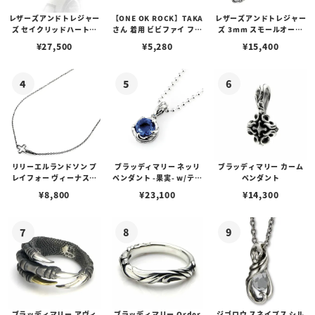
レザーズアンドトレジャー
【ONE OK ROCK】TAKA
レザーズアンドトレジャー
ズ セイクリッドハートピ
さん 着用 ビビファイ フー
ズ 3mm スモールオーバ
アス /ガーネット
プピアス
ルビーンズチェーン w/ロ
¥
27,500
¥
5,280
¥
15,400
ブスタークラスプ＆LTロ
ゴプレート
リリーエルランドソン プ
ブラッディマリー ネッリ
ブラッディマリー カーム
レイフォー ヴィーナスチ
ペンダント -果実- w/ティ
ペンダント
ェーン / VENUS
アフローライト
¥
8,800
¥
23,100
¥
14,300
ブラッディマリー アヴィ
ブラッディマリー Order
ジゴロウ スネイプス シル