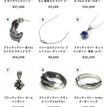
ズ セイクリッドハートピ
さん 着用 ビビファイ フー
ズ 3mm スモールオーバ
アス /ガーネット
プピアス
ルビーンズチェーン w/ロ
¥
27,500
¥
5,280
¥
15,400
ブスタークラスプ＆LTロ
ゴプレート
ブラッディマリー 昼 Elix
リリーエルランドソン プ
ブラッディマリー ネッリ
エリクス スタッド ピアス
レイフォー ヴィーナスチ
ペンダント -果実- w/ティ
w/ガーネット
ェーン / VENUS
アフローライト
¥
16,500
¥
8,800
¥
23,100
ブラッディマリー カーム
ブラッディマリー アヴィ
ブラッディマリー Order
ペンダント
ス リング K18クロー
オーダー リング