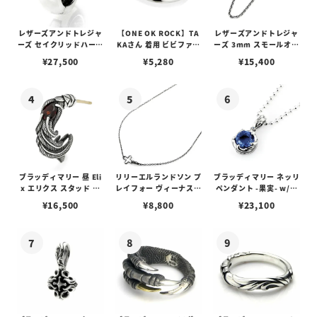
レザーズアンドトレジャ
【ONE OK ROCK】TA
レザーズアンドトレジャ
ーズ セイクリッドハート
KAさん 着用 ビビファイ
ーズ 3mm スモールオー
ピアス /ガーネット
フープピアス
バルビーンズチェーン
¥
27,500
¥
5,280
¥
15,400
w/ロブスタークラスプ＆
LTロゴプレート
ブラッディマリー 昼 Eli
リリーエルランドソン プ
ブラッディマリー ネッリ
x エリクス スタッド ピ
レイフォー ヴィーナスチ
ペンダント -果実- w/テ
アス w/ガーネット
ェーン / VENUS
ィアフローライト
¥
16,500
¥
8,800
¥
23,100