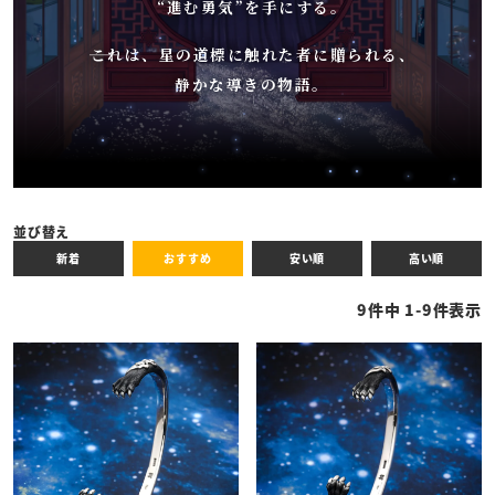
“進む勇気”を手にする。
――これは、星の道標に触れた者に贈られる、
静かな導きの物語。
並び替え
新着
おすすめ
安い順
高い順
9
件中
1
-
9
件表示