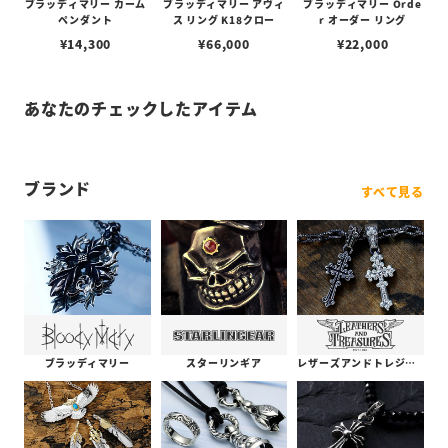
ブラッディマリー カーム
ブラッディマリー アヴィ
ブラッディマリー Orde
ペンダント
ス リング K18クロー
r オーダー リング
¥
14,300
¥
66,000
¥
22,000
あなたのチェックしたアイテム
ブランド
すべて見る
ブラッディマリー
スターリンギア
レザーズアンドトレジャーズ