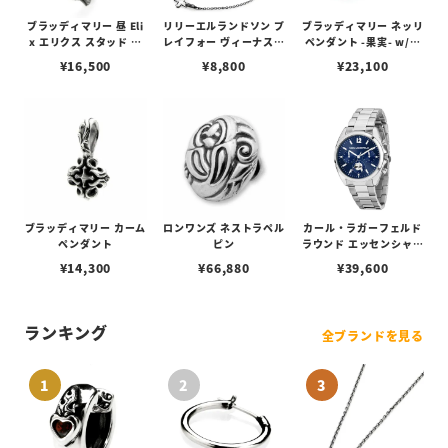
ブラッディマリー 昼 Eli
リリーエルランドソン プ
ブラッディマリー ネッリ
x エリクス スタッド ピ
レイフォー ヴィーナスチ
ペンダント -果実- w/テ
アス w/ガーネット
ェーン / VENUS
ィアフローライト
¥
16,500
¥
8,800
¥
23,100
ブラッディマリー カーム
ロンワンズ ネストラペル
カール・ラガーフェルド
ペンダント
ピン
ラウンド エッセンシャル
- マルチ ブルー サンレイ
¥
14,300
¥
66,880
¥
39,600
アイコン ダイヤル シル
バー
ランキング
全ブランドを見る