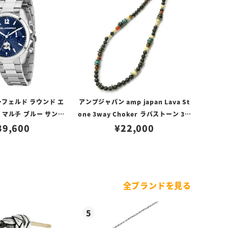
フェルド ラウンド エ
アンプジャパン amp japan Lava St
 マルチ ブルー サンレ
one 3way Choker ラバストーン 3W
 ダイヤル シルバー
39,600
AYチョーカー
¥
22,000
全ブランドを見る