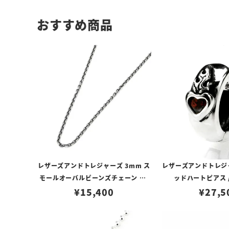
おすすめ商品
レザーズアンドトレジャーズ 3mm ス
レザーズアンドトレジ
モールオーバルビーンズチェーン w/
ッドハートピアス 
ロブスタークラスプ＆LTロゴプレート
¥
15,400
¥
27,5