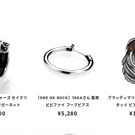
ャーズ セイクリ
【ONE OK ROCK】TAKAさん 着用
ブラッディマリー 
/ガーネット
ビビファイ フープピアス
タッド ピ
00
¥
5,280
¥