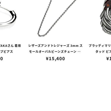
TAKAさん 着用
レザーズアンドトレジャーズ 3mm ス
ブラッディマリー 
ープピアス
モールオーバルビーンズチェーン w/
タッド ピ
80
ロブスタークラスプ＆LTロゴプレート
¥
15,400
¥