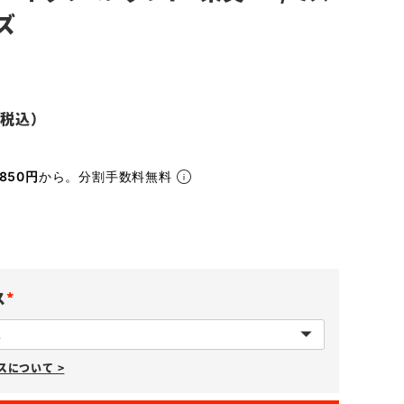
ズ
850円
から。分割手数料無料
ス
(
必
について >
須