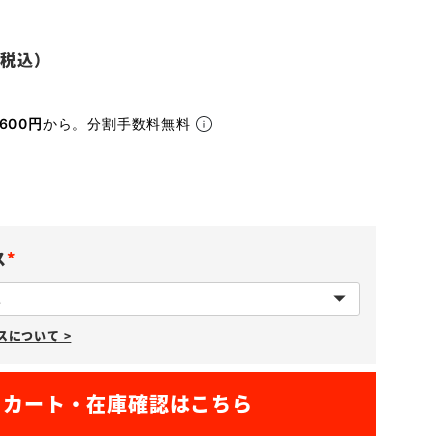
600円
から。分割手数料無料
ス
(
必
について >
須
)