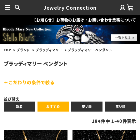
Jewelry Connection
【お知らせ】お荷物のお届け・お問い合わせ業務について
TOP
ブランド
ブラッディマリー
ブラッディマリー ペンダント
ブラッディマリー ペンダント
こだわりの条件で絞る
キーワード
並び替え
新着
おすすめ
安い順
高い順
性別
184
件中
1
-
40
件表示
商品タイプ