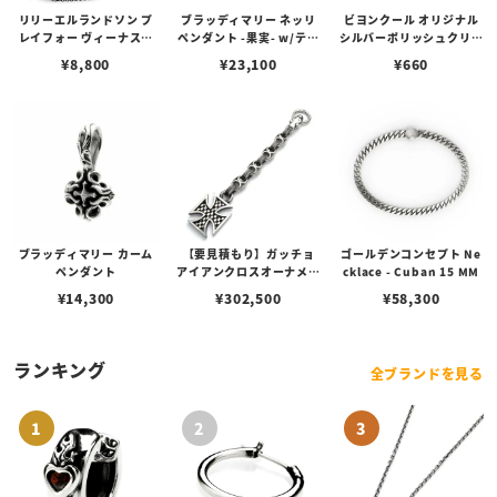
リリーエルランドソン プ
ブラッディマリー ネッリ
ビヨンクール オリジナル
レイフォー ヴィーナスチ
ペンダント -果実- w/ティ
シルバーポリッシュクリー
ェーン / VENUS
アフローライト
ナー（ペーストポリッシ
¥
8,800
¥
23,100
¥
660
ュ）
ブラッディマリー カーム
【要見積もり】ガッチョ
ゴールデンコンセプト Ne
ペンダント
アイアンクロスオーナメン
cklace - Cuban 15 MM
トキーチェーン/エイペッ
¥
14,300
¥
302,500
¥
58,300
クスハンターノッカー Ve
r. フィン＆ペイントアン
カーリンク
ランキング
全ブランドを見る