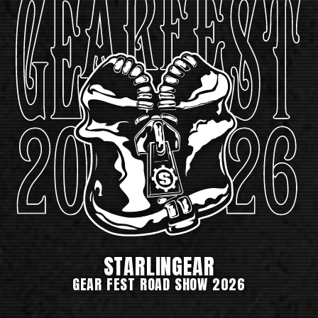
STARLINGEAR
GEAR FEST ROAD SHOW 2026