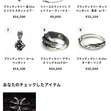
ブラッディマリー 昼 Elix
リリーエルランドソン プ
ブラッディマリー ネッリ
エリクス スタッド ピアス
レイフォー ヴィーナスチ
ペンダント -果実- w/ティ
w/ガーネット
ェーン / VENUS
アフローライト
¥
16,500
¥
8,800
¥
23,100
ブラッディマリー カーム
ブラッディマリー アヴィ
ブラッディマリー Order
ペンダント
ス リング K18クロー
オーダー リング
¥
14,300
¥
66,000
¥
22,000
あなたのチェックしたアイテム