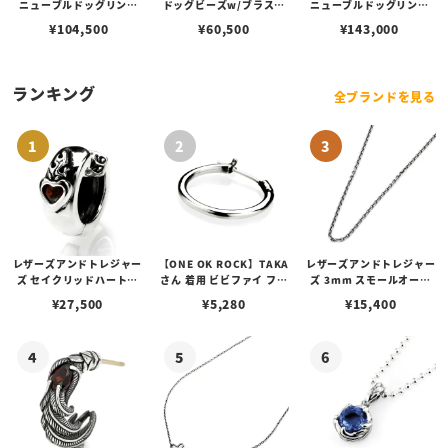
ニューブルドッグリング
ドッグビーズw/ブラスシ
ニューブルドッグリング
w/コパーシガー
ガー
w/ブラスシガー
¥
104,500
¥
60,500
¥
143,000
ランキング
全ブランドを見る
レザーズアンドトレジャー
【ONE OK ROCK】TAKA
レザーズアンドトレジャー
ズ セイクリッドハートピ
さん 着用 ビビファイ フー
ズ 3mm スモールオーバ
アス /ガーネット
プピアス
ルビーンズチェーン w/ロ
¥
27,500
¥
5,280
¥
15,400
ブスタークラスプ＆LTロ
ゴプレート