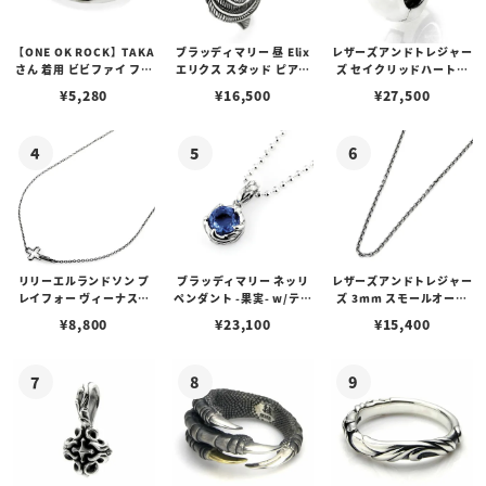
【ONE OK ROCK】TAKA
ブラッディマリー 昼 Elix
レザーズアンドトレジャー
さん 着用 ビビファイ フー
エリクス スタッド ピアス
ズ セイクリッドハートピ
プピアス
w/ガーネット
アス /ガーネット
¥
5,280
¥
16,500
¥
27,500
リリーエルランドソン プ
ブラッディマリー ネッリ
レザーズアンドトレジャー
レイフォー ヴィーナスチ
ペンダント -果実- w/ティ
ズ 3mm スモールオーバ
ェーン / VENUS
アフローライト
ルビーンズチェーン w/ロ
¥
8,800
¥
23,100
¥
15,400
ブスタークラスプ＆LTロ
ゴプレート