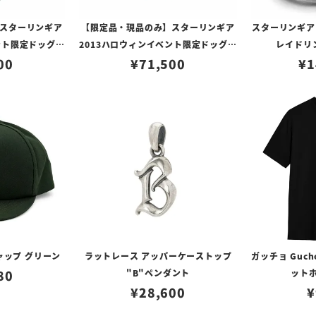
スターリンギア
【限定品・現品のみ】スターリンギア
スターリンギア
ント限定ドッグタ
2013ハロウィンイベント限定ドッグタ
レイドリン
/マミー
00
グ w/Mr.G/スワンプスター
¥
71,500
¥
1
ャップ グリーン
ラットレース アッパーケーストップ
ガッチョ Guch
80
"B"ペンダント
ット
¥
28,600
¥