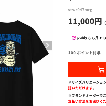
stwr047mrg
11,000
なら
月々1,
100
ポイント付与
※サイズバリエーショ
認いただけます
。
※ブランドオーダーで
支払い方法をお選びく