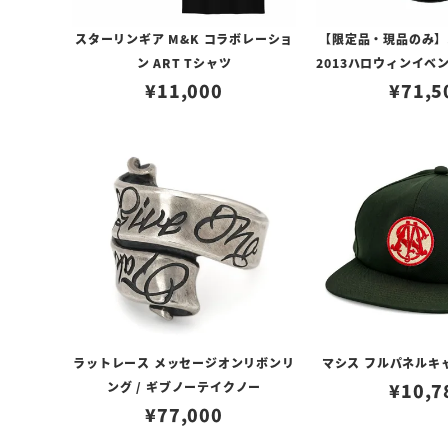
スターリンギア M&K コラボレーショ
【限定品・現品のみ】
ン ART Tシャツ
2013ハロウィンイベ
¥
11,000
グ w/Mr.G
¥
71,5
ラットレース メッセージオンリボンリ
マシス フルパネルキ
ング / ギブノーテイクノー
¥
10,7
¥
77,000