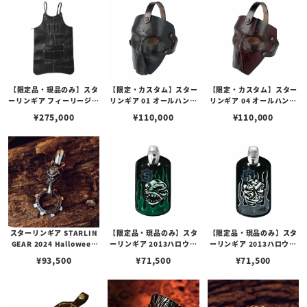
【限定品・現品のみ】スタ
【限定・カスタム】スター
【限定・カスタム】スター
ーリンギア フィーリージェ
リンギア 01 オールハンド
リンギア 04 オールハンド
ントルマンズレザーエプロ
ビルドレザーマスク w/ス
ビルドレザーマスク w/ス
¥
275,000
¥
110,000
¥
110,000
ンビルフォールド w/スカ
タンプ/ブラック
タンプ/レッドブラウン
ル w/シャーク
スターリンギア STARLIN
【限定品・現品のみ】スタ
【限定品・現品のみ】スタ
GEAR 2024 Halloween
ーリンギア 2013ハロウィ
ーリンギア 2013ハロウィ
マイクロカウントチンプラ
ンイベント限定ドッグタグ
ンイベント限定ドッグタグ
¥
93,500
¥
71,500
¥
71,500
ペンダント w/ギアフープ
w/Mr.G/スワンプスター
w/Mr.G/マミー