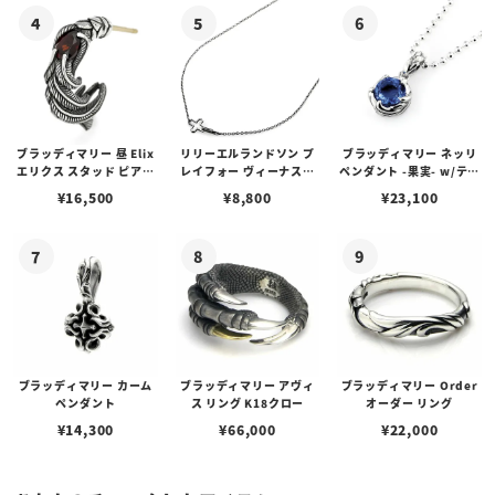
ブラッディマリー 昼 Elix
リリーエルランドソン プ
ブラッディマリー ネッリ
エリクス スタッド ピアス
レイフォー ヴィーナスチ
ペンダント -果実- w/ティ
w/ガーネット
ェーン / VENUS
アフローライト
¥
16,500
¥
8,800
¥
23,100
ブラッディマリー カーム
ブラッディマリー アヴィ
ブラッディマリー Order
ペンダント
ス リング K18クロー
オーダー リング
¥
14,300
¥
66,000
¥
22,000