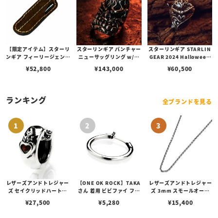
【限定アイテム】スターリ
スターリンギア パンチャー
スターリンギア STARLIN
ンギア フィーリージェント
ニューサッグリング w/ブ
GEAR 2024 Halloween
ルマンズレザーケース w/
ラスSギアロゴ
カウントチンプラビーズ
¥
52,800
¥
143,000
¥
60,500
トゥースピック
ランキング
全ブランドを見る
レザーズアンドトレジャー
【ONE OK ROCK】TAKA
レザーズアンドトレジャー
ズ セイクリッドハートピ
さん 着用 ビビファイ フー
ズ 3mm スモールオーバ
アス /ガーネット
プピアス
ルビーンズチェーン w/ロ
¥
27,500
¥
5,280
¥
15,400
ブスタークラスプ＆LTロ
ゴプレート