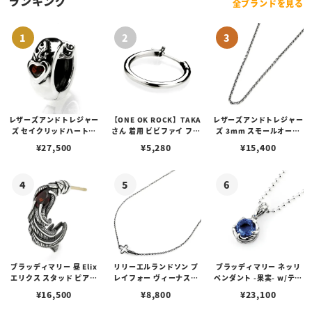
ランキング
全ブランドを見る
レザーズアンドトレジャー
【ONE OK ROCK】TAKA
レザーズアンドトレジャー
ズ セイクリッドハートピ
さん 着用 ビビファイ フー
ズ 3mm スモールオーバ
アス /ガーネット
プピアス
ルビーンズチェーン w/ロ
¥
27,500
¥
5,280
¥
15,400
ブスタークラスプ＆LTロ
ゴプレート
ブラッディマリー 昼 Elix
リリーエルランドソン プ
ブラッディマリー ネッリ
エリクス スタッド ピアス
レイフォー ヴィーナスチ
ペンダント -果実- w/ティ
w/ガーネット
ェーン / VENUS
アフローライト
¥
16,500
¥
8,800
¥
23,100