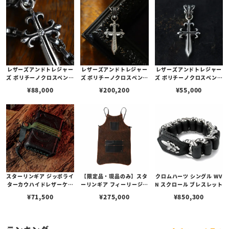
レザーズアンドトレジャー
レザーズアンドトレジャー
レザーズアンドトレジャー
ズ ポリチーノクロスペンダ
ズ ポリチーノクロスペンダ
ズ ポリチーノクロスペンダ
ント 2nd w/ダイヤモンド
ント 2nd w/ダイヤモンド
ント 2nd（トップのみ）
¥
88,000
¥
200,200
¥
55,000
（トップのみ）
パヴェ（トップのみ）
スターリンギア ジッポライ
【限定品・現品のみ】スタ
クロムハーツ シングル WV
ターカウハイドレザーケー
ーリンギア フィーリージェ
N スクロール ブレスレット
ス w/ワンオフエンボス/シ
ントルマンズレザーエプロ
¥
71,500
¥
275,000
¥
850,300
ルバータイニースカルビー
ンビルフォールド w/スカ
ズ/ブラスSギアロゴ(s000
ル w/エレファント
119581)