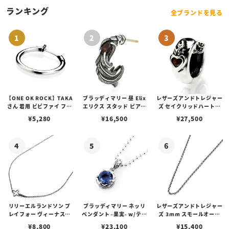
ランキング
全ブランドを見る
【ONE OK ROCK】TAKA
ブラッディマリー 昼 Elix
レザーズアンドトレジャー
さん 着用 ビビファイ フー
エリクス スタッド ピアス
ズ セイクリッドハートピ
プピアス
w/ガーネット
アス /ガーネット
¥
5,280
¥
16,500
¥
27,500
リリーエルランドソン プ
ブラッディマリー ネッリ
レザーズアンドトレジャー
レイフォー ヴィーナスチ
ペンダント -果実- w/ティ
ズ 3mm スモールオーバ
ェーン / VENUS
アフローライト
ルビーンズチェーン w/ロ
¥
8,800
¥
23,100
¥
15,400