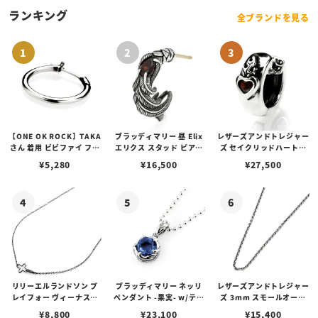
ランキング
全ブランドを見る
【ONE OK ROCK】TAKA
ブラッディマリー 昼 Elix
レザーズアンドトレジャー
さん 着用 ビビファイ フー
エリクス スタッド ピアス
ズ セイクリッドハートピ
プピアス
w/ガーネット
アス /ガーネット
¥
5,280
¥
16,500
¥
27,500
リリーエルランドソン プ
ブラッディマリー ネッリ
レザーズアンドトレジャー
レイフォー ヴィーナスチ
ペンダント -果実- w/ティ
ズ 3mm スモールオーバ
ェーン / VENUS
アフローライト
ルビーンズチェーン w/ロ
¥
8,800
¥
23,100
¥
15,400