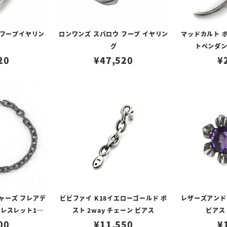
]フープイヤリン
ロンワンズ スパロウ フープ イヤリン
マッドカルト 
グ
トペンダ
20
¥
47,520
¥
ャーズ フレアデ
ビビファイ K18イエローゴールド ポ
レザーズアンド
レスレット18c
スト 2way チェーン ピアス
ピアス
00
¥
11,550
¥