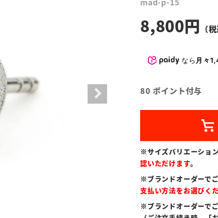
mad-p-15
8,800
なら
月々1,
80
ポイント付与
※サイズバリエーショ
認いただけます
。
※ブランドオーダーで
支払い方法をお選びく
※ブランドオーダーで
（ご注文手続き時、「