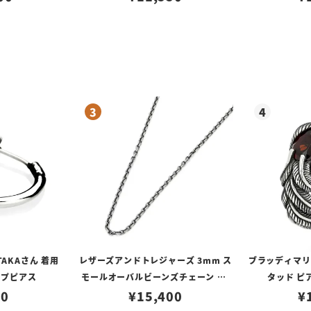
TAKAさん 着用
レザーズアンドトレジャーズ 3mm ス
ブラッディマリー 
ープピアス
モールオーバルビーンズチェーン w/
タッド ピ
80
ロブスタークラスプ＆LTロゴプレート
¥
15,400
¥