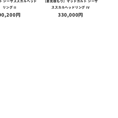
ト ジーザススカルヘッド
【要見積もり】マッドカルト ジーザ
リング II
ススカルヘッドリング IV
90,200
330,000