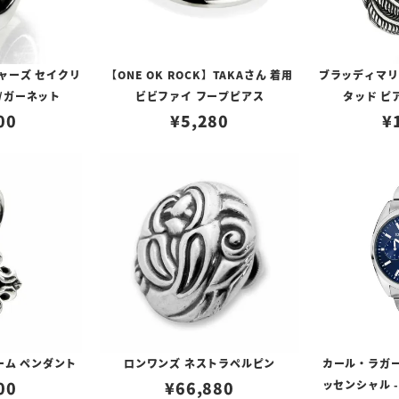
ャーズ セイクリ
【ONE OK ROCK】TAKAさん 着用
ブラッディマリー 
/ガーネット
ビビファイ フープピアス
タッド ピ
00
¥
5,280
¥
ーム ペンダント
ロンワンズ ネストラペルピン
カール・ラガー
00
¥
66,880
ッセンシャル -