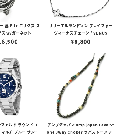
昼 Elix エリクス ス
リリーエルランドソン プレイフォー
アス w/ガーネット
ヴィーナスチェーン / VENUS
16,500
¥
8,800
フェルド ラウンド エ
アンプジャパン amp japan Lava St
 マルチ ブルー サンレ
one 3way Choker ラバストーン 3W