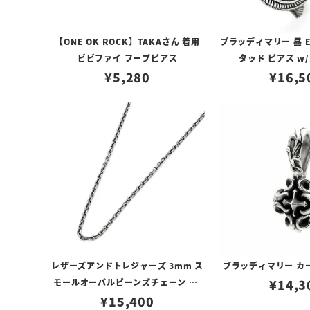
【ONE OK ROCK】TAKAさん 着用
ブラッディマリー 昼 E
ビビファイ フープピアス
タッド ピアス w
¥
5,280
¥
16,5
レザーズアンドトレジャーズ 3mm ス
ブラッディマリー カ
モールオーバルビーンズチェーン w/
¥
14,3
ロブスタークラスプ＆LTロゴプレート
¥
15,400