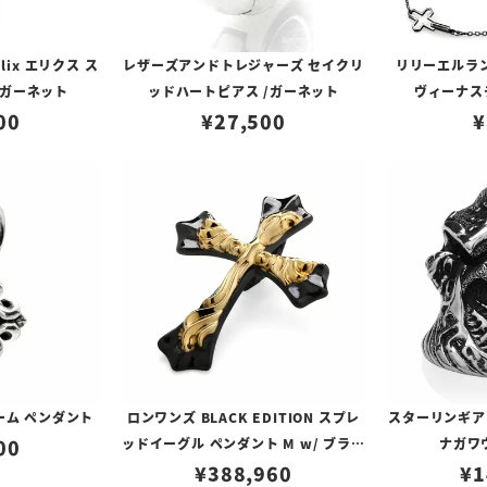
lix エリクス ス
レザーズアンドトレジャーズ セイクリ
リリーエルラ
/ガーネット
ッドハートピアス /ガーネット
ヴィーナスチ
00
¥
27,500
¥
ーム ペンダント
ロンワンズ BLACK EDITION スプレ
スターリンギア
00
ッドイーグル ペンダント M w/ ブラッ
ナガワ
クコーティング w/ K18イエローゴー
¥
388,960
¥
1