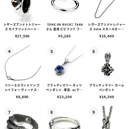
レザーズアンドトレジャー
【ONE OK ROCK】TAKA
レザーズアンドトレジャー
ズ セイクリッドハートピ
さん 着用 ビビファイ フー
ズ 3mm スモールオーバ
アス /ガーネット
プピアス
ルビーンズチェーン w/ロ
¥
27,500
¥
5,280
¥
15,400
ブスタークラスプ＆LTロ
ゴプレート
リリーエルランドソン プ
ブラッディマリー ネッリ
ブラッディマリー カーム
レイフォー ヴィーナスチ
ペンダント -果実- w/ティ
ペンダント
ェーン / VENUS
アフローライト
¥
8,800
¥
23,100
¥
14,300