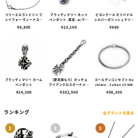
リリーエルランドソン プ
ブラッディマリー ネッリ
ビヨンクール オリジナル
レイフォー ヴィーナスチ
ペンダント -果実- w/ティ
シルバーポリッシュクリー
ェーン / VENUS
アフローライト
ナー（ペーストポリッシ
¥
8,800
¥
23,100
¥
660
ュ）
ブラッディマリー カーム
【要見積もり】ガッチョ
ゴールデンコンセプト Ne
ペンダント
アイアンクロスオーナメン
cklace - Cuban 15 MM
トキーチェーン/エイペッ
¥
14,300
¥
302,500
¥
58,300
クスハンターノッカー Ve
r. フィン＆ペイントアン
カーリンク
ランキング
全ブランドを見る