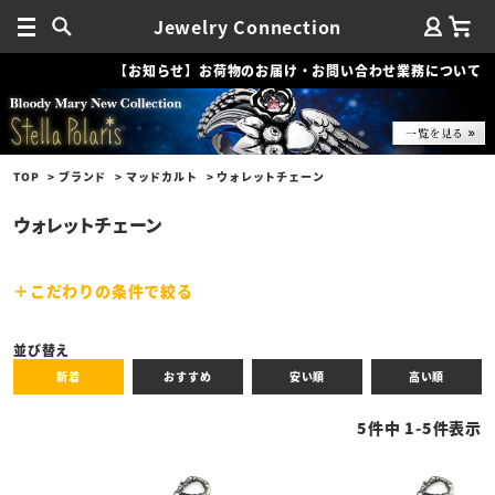
Jewelry Connection
【お知らせ】お荷物のお届け・お問い合わせ業務について
TOP
ブランド
マッドカルト
ウォレットチェーン
ウォレットチェーン
こだわりの条件で絞る
キーワード
並び替え
新着
おすすめ
安い順
高い順
性別
5
件中
1
-
5
件表示
商品タイプ