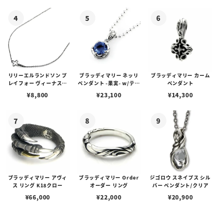
ゴプレート
リリーエルランドソン プ
ブラッディマリー ネッリ
ブラッディマリー カーム
レイフォー ヴィーナスチ
ペンダント -果実- w/ティ
ペンダント
ェーン / VENUS
アフローライト
¥
8,800
¥
23,100
¥
14,300
ブラッディマリー アヴィ
ブラッディマリー Order
ジゴロウ スネイプス シル
ス リング K18クロー
オーダー リング
バー ペンダント/クリア
¥
66,000
¥
22,000
¥
20,900