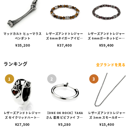
マッドカルト ヒューマラス
レザーズアンドトレジャー
レザーズアンドトレジャー
ペンダント
ズ 6mmタイガーアイビー
ズ 6mmガーネットビーズ
ズブレスレット/Cタイプ
ブレスレット/Bタイプ
¥
35,200
¥
37,400
¥
59,400
ランキング
全ブランドを見る
レザーズアンドトレジャー
【ONE OK ROCK】TAKA
レザーズアンドトレジャー
ズ セイクリッドハートピ
さん 着用 ビビファイ フー
ズ 3mm スモールオーバ
アス /ガーネット
プピアス
ルビーンズチェーン w/ロ
¥
27,500
¥
5,280
¥
15,400
ブスタークラスプ＆LTロ