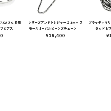
TAKAさん 着用
レザーズアンドトレジャーズ 3mm ス
ブラッディマリー 
ープピアス
モールオーバルビーンズチェーン w/
タッド ピ
80
ロブスタークラスプ＆LTロゴプレート
¥
15,400
¥