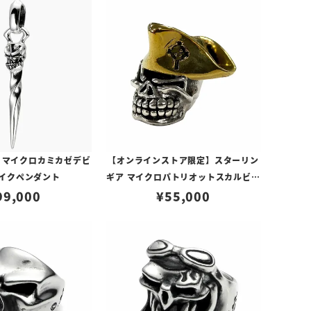
 マイクロカミカゼデビ
【オンラインストア限定】スターリン
パイクペンダント
ギア マイクロパトリオットスカルビー
99,000
ズ w/ブラスハット
¥
55,000