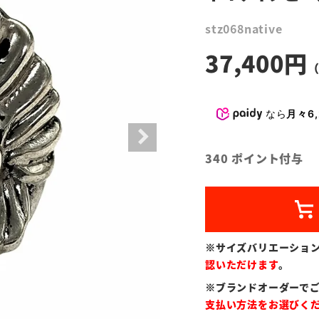
stz068native
37,400
なら
月々6,
340
ポイント付与
※サイズバリエーショ
認いただけます
。
※ブランドオーダーで
支払い方法をお選びく