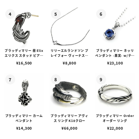
ゴプレート
ブラッディマリー 昼 Elix
リリーエルランドソン プ
ブラッディマリー ネッリ
エリクス スタッド ピアス
レイフォー ヴィーナスチ
ペンダント -果実- w/ティ
w/ガーネット
ェーン / VENUS
アフローライト
¥
16,500
¥
8,800
¥
23,100
ブラッディマリー カーム
ブラッディマリー アヴィ
ブラッディマリー Order
ペンダント
ス リング K18クロー
オーダー リング
¥
14,300
¥
66,000
¥
22,000