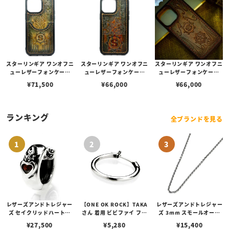
スターリンギア ワンオフニ
スターリンギア ワンオフニ
スターリンギア ワンオフニ
ューレザーフォンケース
ューレザーフォンケース
ューレザーフォンケース
w/ポケット&マルチエンボ
w/マルチエンボス ダーク
w/マルチエンボス グリー
¥
71,500
¥
66,000
¥
66,000
ス カーキ s000117353（i
ブラウン s000117354（i
ン s000117271（iPhone
Phone14ProMax対応）
Phone14ProMax対応）
14ProMax対応）
ランキング
全ブランドを見る
レザーズアンドトレジャー
【ONE OK ROCK】TAKA
レザーズアンドトレジャー
ズ セイクリッドハートピ
さん 着用 ビビファイ フー
ズ 3mm スモールオーバ
アス /ガーネット
プピアス
ルビーンズチェーン w/ロ
¥
27,500
¥
5,280
¥
15,400
ブスタークラスプ＆LTロ