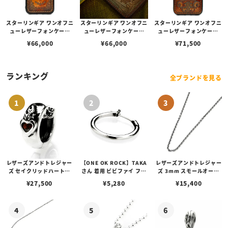
スターリンギア ワンオフニ
スターリンギア ワンオフニ
スターリンギア ワンオフニ
ューレザーフォンケース
ューレザーフォンケース
ューレザーフォンケース
w/マルチエンボス ナチュ
w/マルチエンボス グリー
w/ポケット&マルチエンボ
¥
66,000
¥
66,000
¥
71,500
ラルブラウン s00011735
ン s000117271（iPhone
ス ナチュラルブラウン s00
6（iPhone14ProMax対
14ProMax対応）
0117360（iPhone13Pro
応）
Max対応）
ランキング
全ブランドを見る
レザーズアンドトレジャー
【ONE OK ROCK】TAKA
レザーズアンドトレジャー
ズ セイクリッドハートピ
さん 着用 ビビファイ フー
ズ 3mm スモールオーバ
アス /ガーネット
プピアス
ルビーンズチェーン w/ロ
¥
27,500
¥
5,280
¥
15,400
ブスタークラスプ＆LTロ
ゴプレート