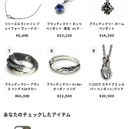
リリーエルランドソン プ
ブラッディマリー ネッリ
ブラッディマリー カーム
レイフォー ヴィーナスチ
ペンダント -果実- w/ティ
ペンダント
ェーン / VENUS
アフローライト
¥
8,800
¥
23,100
¥
14,300
ブラッディマリー アヴィ
ブラッディマリー Order
ジゴロウ スネイプス シル
ス リング K18クロー
オーダー リング
バー ペンダント/クリア
¥
66,000
¥
22,000
¥
20,900
あなたのチェックしたアイテム