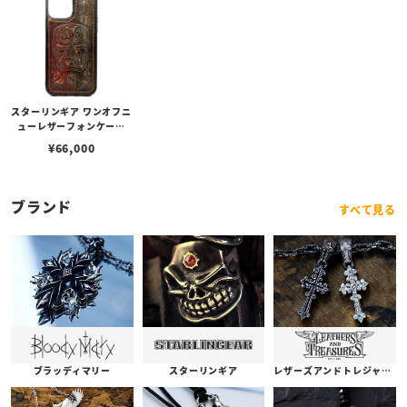
スターリンギア ワンオフニ
ューレザーフォンケース
w/マルチエンボス レッド
¥
66,000
ブラウン s000117357（i
Phone13ProMax対応）
ブランド
すべて見る
ブラッディマリー
スターリンギア
レザーズアンドトレジャーズ