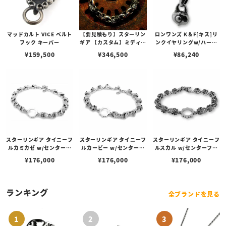
マッドカルト VICE ベルト
【要見積もり】スターリン
ロンワンズ K＆F[キス]リ
フック キーパー
ギア 【カスタム】ミディア
ンクイヤリングw/ハート
ムプレーンリンク / 5ps マ
ロック[ラブロケット]
¥
159,500
¥
346,500
¥
86,240
イクロサーベルトゥースリ
ンク w/ ハンドテクスチャ
ーカスタム
スターリンギア タイニーフ
スターリンギア タイニーフ
スターリンギア タイニーフ
ルカミカゼ w/センターフ
ルカービー w/センターフ
ルスカル w/センターフー
ープブレスレット
ープブレスレット
プブレスレット
¥
176,000
¥
176,000
¥
176,000
ランキング
全ブランドを見る