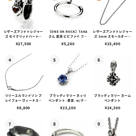
レザーズアンドトレジャー
【ONE OK ROCK】TAKA
レザーズアンドトレジャー
ズ セイクリッドハートピ
さん 着用 ビビファイ フー
ズ 3mm スモールオーバ
アス /ガーネット
プピアス
ルビーンズチェーン w/ロ
¥
27,500
¥
5,280
¥
15,400
ブスタークラスプ＆LTロ
ゴプレート
リリーエルランドソン プ
ブラッディマリー ネッリ
ブラッディマリー カーム
レイフォー ヴィーナスチ
ペンダント -果実- w/ティ
ペンダント
ェーン / VENUS
アフローライト
¥
8,800
¥
23,100
¥
14,300