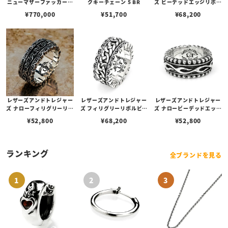
ニューマザーファッカーリ
クキーチェーン 5 BR
ズ ビーデッドエッジリボル
ング w/ワンオフ/ブラス&
ビングリング w/フレーム
¥
770,000
¥
51,700
¥
68,200
コパーモヒカン& 黒翡翠カ
ベルト
ットカスタム 【リングサイ
ズUS11.5(日本サイズ25
号)】
レザーズアンドトレジャー
レザーズアンドトレジャー
レザーズアンドトレジャー
ズ ナローフィリグリーリボ
ズ フィリグリーリボルビン
ズ ナロービーデッドエッジ
ルビングリング w/クラシ
グリング w/ケルティック
リボルビングリング w/フ
¥
52,800
¥
68,200
¥
52,800
ックフローラルベルト
ロープエッジベルト
レームベルト
ランキング
全ブランドを見る