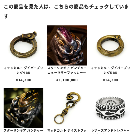
この商品を見た人は、こちらの商品もチェックしていま
す
マッドカルト ダイバーズリ
スターリンギア パンチャー
マッドカルト ダイバーズリ
ング4 BR
ニューマザーファッカーリ
ング5 BR
ング w/ワンオフ/ブラスア
¥
14,300
¥
1,100,000
¥
14,300
ンティークパーツ＆Sギア
ロゴ/モヒカンナチュラル
ボリビアンアメジストカス
タム 【リングサイズUS11
(日本サイズ24号)】
スターリンギア パンチャー
マッドカルト テイストフッ
レザーズアンドトレジャー