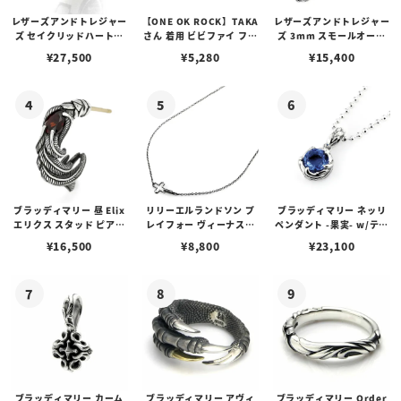
レザーズアンドトレジャー
【ONE OK ROCK】TAKA
レザーズアンドトレジャー
ズ セイクリッドハートピ
さん 着用 ビビファイ フー
ズ 3mm スモールオーバ
アス /ガーネット
プピアス
ルビーンズチェーン w/ロ
¥
27,500
¥
5,280
¥
15,400
ブスタークラスプ＆LTロ
ゴプレート
ブラッディマリー 昼 Elix
リリーエルランドソン プ
ブラッディマリー ネッリ
エリクス スタッド ピアス
レイフォー ヴィーナスチ
ペンダント -果実- w/ティ
w/ガーネット
ェーン / VENUS
アフローライト
¥
16,500
¥
8,800
¥
23,100
ブラッディマリー カーム
ブラッディマリー アヴィ
ブラッディマリー Order