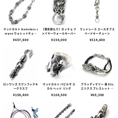
マッドカルト Nameless c
【要見積もり】ガッチョ フ
ラットレース エースオブス
orpse ウォレットチェー
ァイヤーウォールキーパー
ペードキーチェーン
ン/7スカル
¥
657,800
¥
154,000
¥
314,600
ロンワンズ スワンフックキ
マッドカルト バビルサ ス
ブラッディマリー 昼 Elix
ークラスプ
カル ヘッド リング
エリクス ブレスレット ガ
ーネット
¥
158,400
¥
104,500
¥
69,300