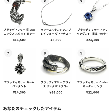
ブラッディマリー 昼 Elix
リリーエルランドソン プ
ブラッディマリー ネッリ
エリクス スタッド ピアス
レイフォー ヴィーナスチ
ペンダント -果実- w/ティ
w/ガーネット
ェーン / VENUS
アフローライト
¥
16,500
¥
8,800
¥
23,100
ブラッディマリー カーム
ブラッディマリー アヴィ
ブラッディマリー Order
ペンダント
ス リング K18クロー
オーダー リング
¥
14,300
¥
66,000
¥
22,000
あなたのチェックしたアイテム