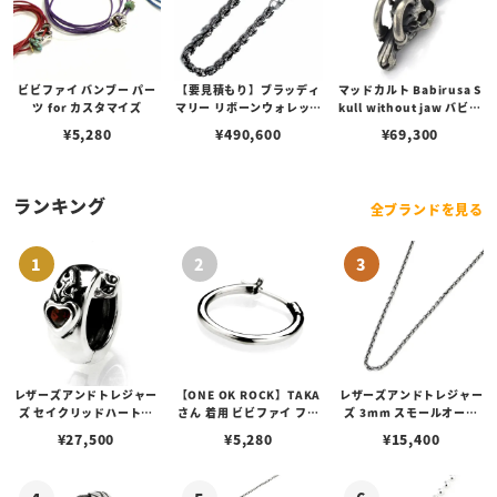
ビビファイ バンブー パー
【要見積もり】ブラッディ
マッドカルト Babirusa S
ツ for カスタマイズ
マリー リボーンウォレット
kull without jaw バビル
チェーン
サ スカル ペンダント/下顎
¥
5,280
¥
490,600
¥
69,300
無しver.
ランキング
全ブランドを見る
レザーズアンドトレジャー
【ONE OK ROCK】TAKA
レザーズアンドトレジャー
ズ セイクリッドハートピ
さん 着用 ビビファイ フー
ズ 3mm スモールオーバ
アス /ガーネット
プピアス
ルビーンズチェーン w/ロ
¥
27,500
¥
5,280
¥
15,400
ブスタークラスプ＆LTロ
ゴプレート