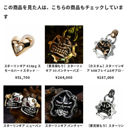
この商品を見た人は、こちらの商品もチェックしていま
す
スターリンギア K18pg ス
【要見積もり】スターリン
【カスタム】スターリンギ
モールハートスタッド w/
ギア 03 パンチャーパズル
ア SOBフレイムSギアロゴ
ダイヤモンド
スリックスターギアフェイ
ギアフェイスペンダントコ
¥
51,700
¥
264,000
¥
187,000
スペンダント w/1ポイント
パー＆シルバー w/スピニ
ブラスパーツ＆Sギアロゴ/
ングテクスチャー
ハンドテクスチャー
スターリンギア ニューパン
スターリンギア パンチャー
【要見積もり】スターリン