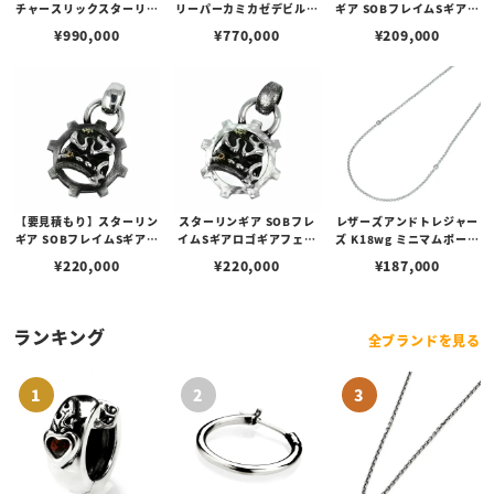
チャースリックスターリン
リーパーカミカゼデビルリ
ギア SOBフレイムSギアロ
グ w/ツインズ/k18アック
ング w/25年SSワンオフ/k
ゴギアフェイスペンダント
¥
990,000
¥
770,000
¥
209,000
ス＆Sギアロゴ/特殊カット
18ギアロゴ/ステッチーズ/
w/スピニングテクスチャ
パイロープガーネット（S0
スカー/特殊カット2パイロ
ー
00122740）【リングサイ
ープガーネット/テクスチ
ズUS10.5(日本サイズ約2
ャー（S000122737）【リ
3号)】
ングサイズ：US11(日本サ
イズ約24号)】
【要見積もり】スターリン
スターリンギア SOBフレ
レザーズアンドトレジャー
ギア SOBフレイムSギアロ
イムSギアロゴギアフェイ
ズ K18wg ミニマムポープ
ゴギアフェイスペンダント
スペンダント w/スピニン
スクロスビーズ2pc w/ダ
¥
220,000
¥
220,000
¥
187,000
w/ハンドテクスチャー/コ
グテクスチャー/コパーシ
イヤモンド w/K18wgアイ
パーシガー
ガー
リンクチェーン 45cm
ランキング
全ブランドを見る