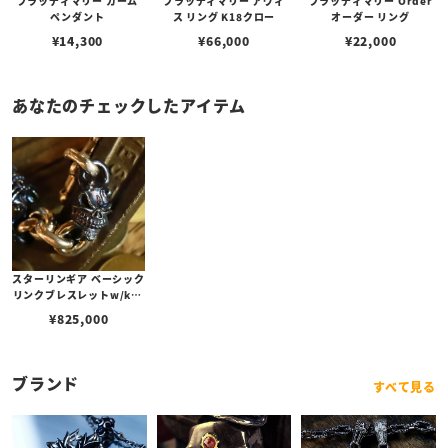
ブラッディマリー カーム
ブラッディマリー アヴィ
ブラッディマリー Order
ペンダント
ス リング K18クロー
オーダー リング
¥
14,300
¥
66,000
¥
22,000
あなたのチェックしたアイテム
スターリンギア ベーシック
リンクブレスレットw/k18
rg マイクロデビル＆Sギア
¥
825,000
ロゴ/チタン3マイクロデビ
ル
ブランド
すべて見る