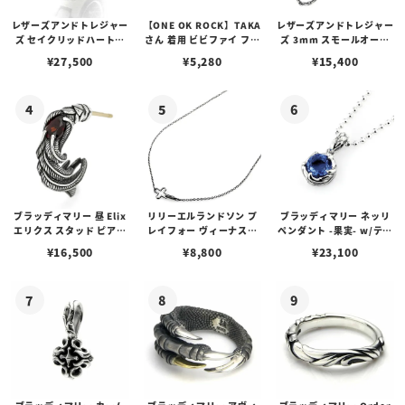
レザーズアンドトレジャー
【ONE OK ROCK】TAKA
レザーズアンドトレジャー
ズ セイクリッドハートピ
さん 着用 ビビファイ フー
ズ 3mm スモールオーバ
アス /ガーネット
プピアス
ルビーンズチェーン w/ロ
¥
27,500
¥
5,280
¥
15,400
ブスタークラスプ＆LTロ
ゴプレート
ブラッディマリー 昼 Elix
リリーエルランドソン プ
ブラッディマリー ネッリ
エリクス スタッド ピアス
レイフォー ヴィーナスチ
ペンダント -果実- w/ティ
w/ガーネット
ェーン / VENUS
アフローライト
¥
16,500
¥
8,800
¥
23,100