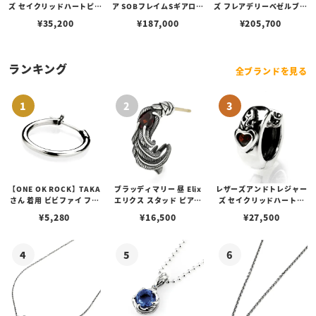
ズ セイクリッドハートピア
ア SOBフレイムSギアロゴ
ズ フレアデリーベゼルブレ
ス w/ルビー
ギアフェイスペンダントコ
スレット 3セクション 3ス
¥
35,200
¥
187,000
¥
205,700
パー＆シルバー w/スピニ
トーンリンク アメシスト 7
ングテクスチャー
インチ
ランキング
全ブランドを見る
【ONE OK ROCK】TAKA
ブラッディマリー 昼 Elix
レザーズアンドトレジャー
さん 着用 ビビファイ フー
エリクス スタッド ピアス
ズ セイクリッドハートピ
プピアス
w/ガーネット
アス /ガーネット
¥
5,280
¥
16,500
¥
27,500