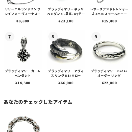
リリーエルランドソン プ
ブラッディマリー ネッリ
レザーズアンドトレジャー
レイフォー ヴィーナスチ
ペンダント -果実- w/ティ
ズ 3mm スモールオーバ
ェーン / VENUS
アフローライト
ルビーンズチェーン w/ロ
¥
8,800
¥
23,100
¥
15,400
ブスタークラスプ＆LTロ
ゴプレート
ブラッディマリー カーム
ブラッディマリー アヴィ
ブラッディマリー Order
ペンダント
ス リング K18クロー
オーダー リング
¥
14,300
¥
66,000
¥
22,000
あなたのチェックしたアイテム