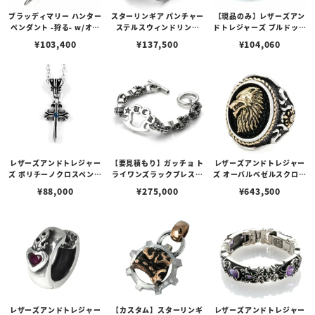
ブラッディマリー ハンター
スターリンギア パンチャー
【現品のみ】レザーズアン
ペンダント -狩る- w/オニ
ステルスウィンドリング
ドトレジャーズ ブルドッグ
キス
w/19SSカスタムチェリー
リング w/ルビーアイズ
¥
103,400
¥
137,500
¥
104,060
ブロッサム
レザーズアンドトレジャー
【要見積もり】ガッチョ ト
レザーズアンドトレジャー
ズ ポリチーノクロスペンダ
ライワンズラックブレスレ
ズ オーバルベゼルスクロー
ント 2nd w/ブルーダイヤ
ット Ver. ワッフル＆Gア
ルインレイリング w/K18
¥
88,000
¥
275,000
¥
643,500
モンド（トップのみ）
ンカーリンク
ウルフ&クロス＆ロープエ
ッジ/スティングレイ w/ダ
イヤモンド（サイド）（ブ
ラック）
レザーズアンドトレジャー
【カスタム】スターリンギ
レザーズアンドトレジャー