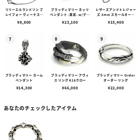
リリーエルランドソン プ
ブラッディマリー ネッリ
レザーズアンドトレジャー
レイフォー ヴィーナスチ
ペンダント -果実- w/ティ
ズ 3mm スモールオーバ
ェーン / VENUS
アフローライト
ルビーンズチェーン w/ロ
¥
8,800
¥
23,100
¥
15,400
ブスタークラスプ＆LTロ
ゴプレート
ブラッディマリー カーム
ブラッディマリー アヴィ
ブラッディマリー Order
ペンダント
ス リング K18クロー
オーダー リング
¥
14,300
¥
66,000
¥
22,000
あなたのチェックしたアイテム