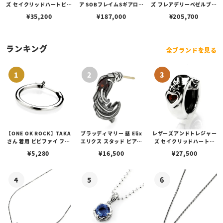
ズ セイクリッドハートピア
ア SOBフレイムSギアロゴ
ズ フレアデリーベゼルブレ
ス w/ルビー
ギアフェイスペンダントコ
スレット 3セクション 3ス
¥
35,200
¥
187,000
¥
205,700
パー＆シルバー w/スピニ
トーンリンク アメシスト 7
ングテクスチャー
インチ
ランキング
全ブランドを見る
【ONE OK ROCK】TAKA
ブラッディマリー 昼 Elix
レザーズアンドトレジャー
さん 着用 ビビファイ フー
エリクス スタッド ピアス
ズ セイクリッドハートピ
プピアス
w/ガーネット
アス /ガーネット
¥
5,280
¥
16,500
¥
27,500