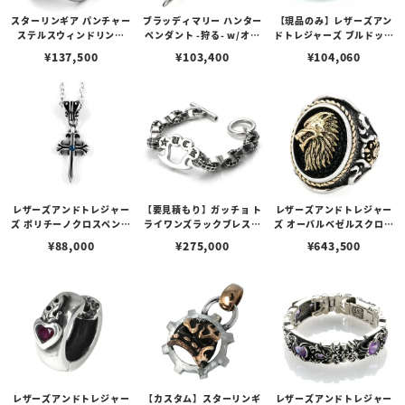
スターリンギア パンチャー
ブラッディマリー ハンター
【現品のみ】レザーズアン
ステルスウィンドリング
ペンダント -狩る- w/オニ
ドトレジャーズ ブルドッグ
w/19SSカスタムチェリー
キス
リング w/ルビーアイズ
¥
137,500
¥
103,400
¥
104,060
ブロッサム
レザーズアンドトレジャー
【要見積もり】ガッチョ ト
レザーズアンドトレジャー
ズ ポリチーノクロスペンダ
ライワンズラックブレスレ
ズ オーバルベゼルスクロー
ント 2nd w/ブルーダイヤ
ット Ver. ワッフル＆Gア
ルインレイリング w/K18
¥
88,000
¥
275,000
¥
643,500
モンド（トップのみ）
ンカーリンク
ウルフ&クロス＆ロープエ
ッジ/スティングレイ w/ダ
イヤモンド（サイド）（ブ
ラック）
レザーズアンドトレジャー
【カスタム】スターリンギ
レザーズアンドトレジャー