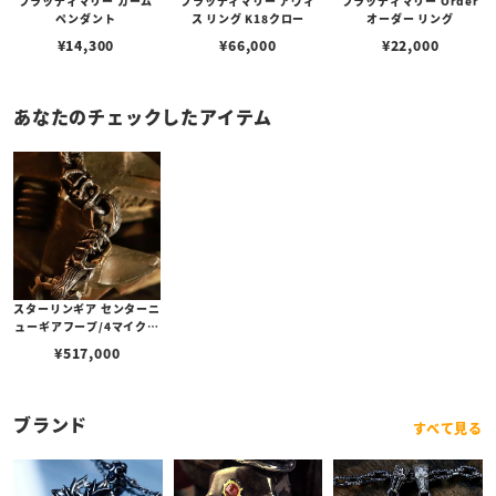
ブラッディマリー カーム
ブラッディマリー アヴィ
ブラッディマリー Order
ペンダント
ス リング K18クロー
オーダー リング
¥
14,300
¥
66,000
¥
22,000
あなたのチェックしたアイテム
スターリンギア センターニ
ューギアフープ/4マイクロ
ハチェットマンLTDw/18k
¥
517,000
アックス＆Sギアロゴ/ウッ
ドリンク/テクスチャーブ
レスレット
ブランド
すべて見る