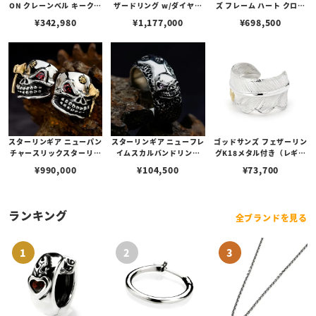
ON クレーンベル キークラ
ザードリング w/ダイヤモ
ズ フレーム ハート クロス
スプ S w/ ブラックコーテ
ンド 【リングサイズ：13
ペンダント K18レッドゴー
¥
342,980
¥
1,177,000
¥
698,500
ィング w/ K18ローズゴー
号】
ルド スパニッシュ ガレオ
ルド アイズ （クラスプ ＆
ン クロス
ベル）
スターリンギア ニューパン
スターリンギア ニューフレ
ゴッドサンズ フェザーリン
チャースリックスターリン
イムスカルバンドリング
グK18メタル付き（レギュ
グ w/ツインズ/k18アック
w/ピンクサファイア
ラー大）
¥
990,000
¥
104,500
¥
73,700
ス＆Sギアロゴ/特殊カット
パイロープガーネット（S0
00122740）【リングサイ
ズUS10.5(日本サイズ約2
ランキング
全ブランドを見る
3号)】