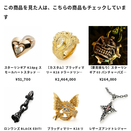
この商品を見た人は、こちらの商品もチェックしていま
す
スターリンギア K18pg ス
【カスタム】ブラッディマ
【要見積もり】スターリン
モールハートスタッド w/
リー K18 ドラードリング -
ギア 03 パンチャーパズル
ダイヤモンド
黄金魚- w/ダイヤモンド
スリックスターギアフェイ
¥
51,700
¥
2,464,000
¥
264,000
【リングサイズ：17号】
スペンダント w/1ポイント
ブラスパーツ＆Sギアロゴ/
ハンドテクスチャー
ロンワンズ BLACK EDITI
ブラッディマリー K18 リ
レザーズアンドトレジャー