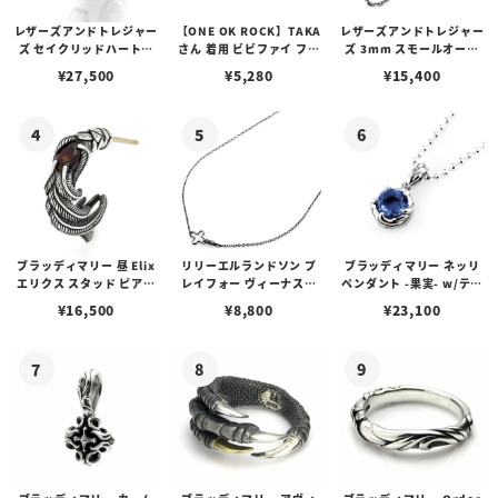
レザーズアンドトレジャー
【ONE OK ROCK】TAKA
レザーズアンドトレジャー
ズ セイクリッドハートピ
さん 着用 ビビファイ フー
ズ 3mm スモールオーバ
アス /ガーネット
プピアス
ルビーンズチェーン w/ロ
¥
27,500
¥
5,280
¥
15,400
ブスタークラスプ＆LTロ
ゴプレート
ブラッディマリー 昼 Elix
リリーエルランドソン プ
ブラッディマリー ネッリ
エリクス スタッド ピアス
レイフォー ヴィーナスチ
ペンダント -果実- w/ティ
w/ガーネット
ェーン / VENUS
アフローライト
¥
16,500
¥
8,800
¥
23,100