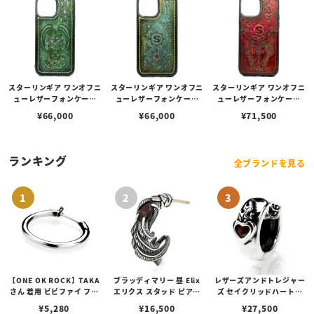
スターリンギア ワンオフニ
スターリンギア ワンオフニ
スターリンギア ワンオフニ
ューレザーフォンケース
ューレザーフォンケース
ューレザーフォンケース
w/マルチエンボス グリー
w/マルチエンボス ライト
w/ポケット&マルチエンボ
¥
66,000
¥
66,000
¥
71,500
ン s000117359（iPhone
グリーン s000117358（i
ス ダークレッド s000117
13ProMax対応）
Phone13ProMax対応）
361（iPhone13ProMax
対応）
ランキング
全ブランドを見る
【ONE OK ROCK】TAKA
ブラッディマリー 昼 Elix
レザーズアンドトレジャー
さん 着用 ビビファイ フー
エリクス スタッド ピアス
ズ セイクリッドハートピ
プピアス
w/ガーネット
アス /ガーネット
¥
5,280
¥
16,500
¥
27,500