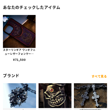
あなたのチェックしたアイテム
スターリンギア ワンオフニ
ューレザーフォンケース
w/ポケット&マルチエンボ
¥
71,500
ス ブルーパープル s00011
7274（iPhone14ProMa
x対応）
ブランド
すべて見る