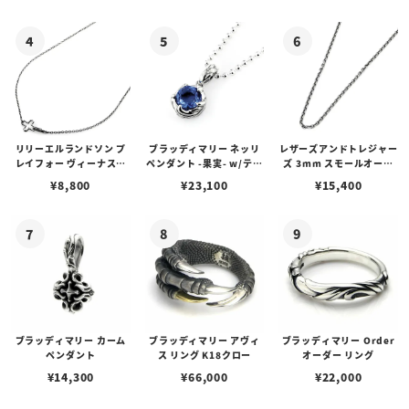
リリーエルランドソン プ
ブラッディマリー ネッリ
レザーズアンドトレジャー
レイフォー ヴィーナスチ
ペンダント -果実- w/ティ
ズ 3mm スモールオーバ
ェーン / VENUS
アフローライト
ルビーンズチェーン w/ロ
¥
8,800
¥
23,100
¥
15,400
ブスタークラスプ＆LTロ
ゴプレート
ブラッディマリー カーム
ブラッディマリー アヴィ
ブラッディマリー Order
ペンダント
ス リング K18クロー
オーダー リング
¥
14,300
¥
66,000
¥
22,000