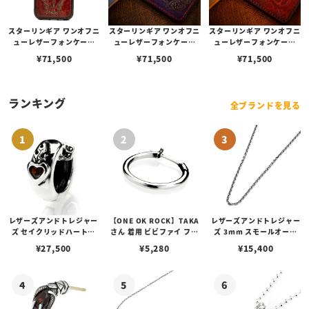
スターリンギア ワンオフニ
スターリンギア ワンオフニ
スターリンギア ワンオフニ
ューレザーフォンケース
ューレザーフォンケース
ューレザーフォンケース
w/ポケット&マルチエンボ
w/ポケット&マルチエンボ
w/ポケット&マルチエンボ
¥
71,500
¥
71,500
¥
71,500
ス ダークレッド s000117
ス ブルーパープル s00011
ス レッド s000117272（i
361（iPhone13ProMax
7274（iPhone14ProMa
Phone14ProMax対応）
対応）
x対応）
ランキング
全ブランドを見る
レザーズアンドトレジャー
【ONE OK ROCK】TAKA
レザーズアンドトレジャー
ズ セイクリッドハートピ
さん 着用 ビビファイ フー
ズ 3mm スモールオーバ
アス /ガーネット
プピアス
ルビーンズチェーン w/ロ
¥
27,500
¥
5,280
¥
15,400
ブスタークラスプ＆LTロ
ゴプレート