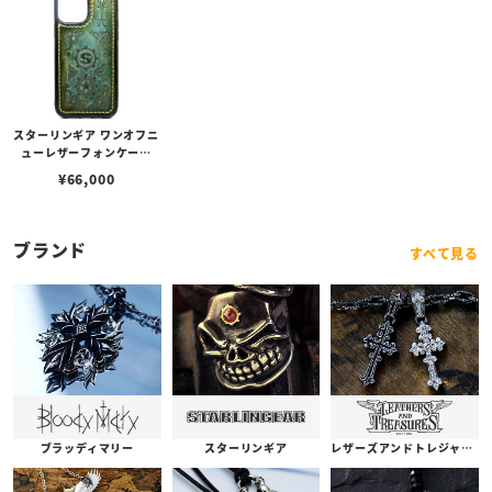
スターリンギア ワンオフニ
ューレザーフォンケース
w/マルチエンボス ライト
¥
66,000
グリーン s000117358（i
Phone13ProMax対応）
ブランド
すべて見る
ブラッディマリー
スターリンギア
レザーズアンドトレジャーズ