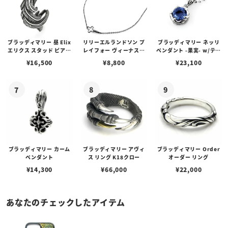
ブラッディマリー 昼 Elix
リリーエルランドソン プ
ブラッディマリー ネッリ
エリクス スタッド ピアス
レイフォー ヴィーナスチ
ペンダント -果実- w/ティ
w/ガーネット
ェーン / VENUS
アフローライト
¥
16,500
¥
8,800
¥
23,100
ブラッディマリー カーム
ブラッディマリー アヴィ
ブラッディマリー Order
ペンダント
ス リング K18クロー
オーダー リング
¥
14,300
¥
66,000
¥
22,000
あなたのチェックしたアイテム