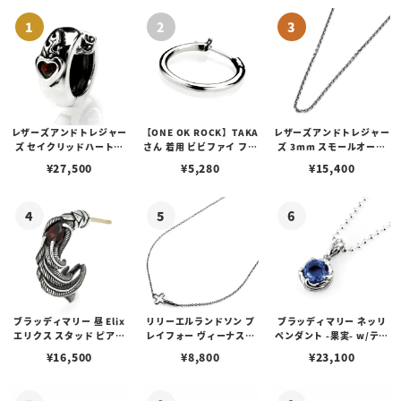
レザーズアンドトレジャー
【ONE OK ROCK】TAKA
レザーズアンドトレジャー
ズ セイクリッドハートピ
さん 着用 ビビファイ フー
ズ 3mm スモールオーバ
アス /ガーネット
プピアス
ルビーンズチェーン w/ロ
¥
27,500
¥
5,280
¥
15,400
ブスタークラスプ＆LTロ
ゴプレート
ブラッディマリー 昼 Elix
リリーエルランドソン プ
ブラッディマリー ネッリ
エリクス スタッド ピアス
レイフォー ヴィーナスチ
ペンダント -果実- w/ティ
w/ガーネット
ェーン / VENUS
アフローライト
¥
16,500
¥
8,800
¥
23,100