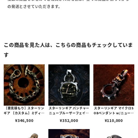
の発送とさせていただきます。
この商品を見た人は、こちらの商品もチェックしていま
す
【要見積もり】スターリン
スターリンギア パンチャー
スターリンギア マイクロS
ギア 【カスタム】ミディア
ニューブルーザーフェイス
OBペンダント w/ニューギ
ムプレーンリンク / 5ps マ
ギアペンダント w/フラッ
アフープ/ブラスシガー
¥
346,500
¥
352,000
¥
110,000
イクロサーベルトゥースリ
グフェイス/ブラスアメリ
ンク w/ ハンドテクスチャ
カンフラッグ/弾痕/コパー
ーカスタム
アックス/ブラスタイニー
ギア＆Sギアロゴ(s00012