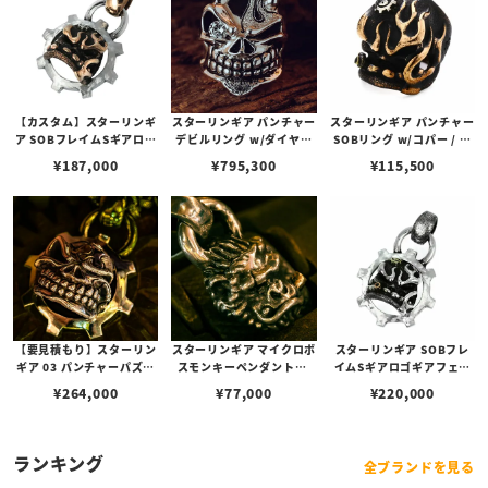
1558)
【カスタム】スターリンギ
スターリンギア パンチャー
スターリンギア パンチャー
ア SOBフレイムSギアロゴ
デビルリング w/ダイヤモ
SOBリング w/コパー / フ
ギアフェイスペンダントコ
ンド/フレイムスダイヤパ
レイムス / Sギアロゴ / ハ
¥
187,000
¥
795,300
¥
115,500
パー＆シルバー w/スピニ
ヴェ
ンドテクスチャー
ングテクスチャー
【要見積もり】スターリン
スターリンギア マイクロボ
スターリンギア SOBフレ
ギア 03 パンチャーパズル
スモンキーペンダントw/
イムSギアロゴギアフェイ
スリックスターギアフェイ
ブラスシガー＆スカー
スペンダント w/スピニン
¥
264,000
¥
77,000
¥
220,000
スペンダント w/1ポイント
グテクスチャー/コパーシ
ブラスパーツ＆Sギアロゴ/
ガー
ハンドテクスチャー
ランキング
全ブランドを見る