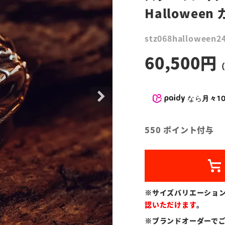
Hallowee
stz068halloween2
60,500
なら
月々10
550
ポイント付与
※サイズバリエーショ
認いただけます
。
※ブランドオーダーで