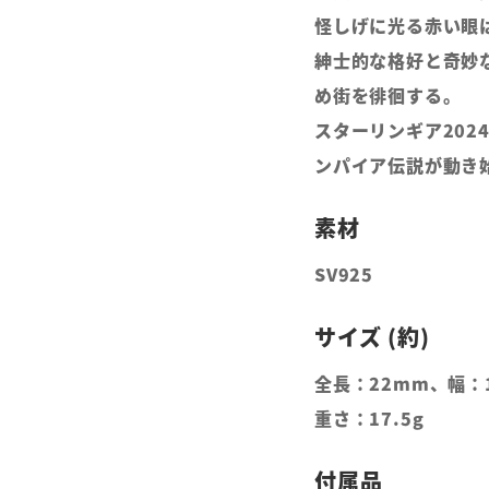
怪しげに光る赤い眼
紳士的な格好と奇妙
め街を徘徊する。
スターリンギア202
ンパイア伝説が動き
SV925
全長：22mm、幅：
重さ：17.5g