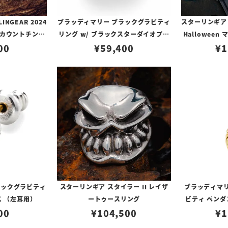
NGEAR 2024
ブラッディマリー ブラックグラビティ
スターリンギア S
クロカウントチンプ
リング w/ ブラックスターダイオプサ
Hallowee
/ギアフープ
00
¥
59,400
イト
プペンダント 
¥
1
ブラスア
ラックグラビティ
スターリンギア スタイラー II レイザ
ブラッディマリ
ス （左耳用）
ートゥースリング
ビティ ペンダ
00
¥
104,500
¥
1