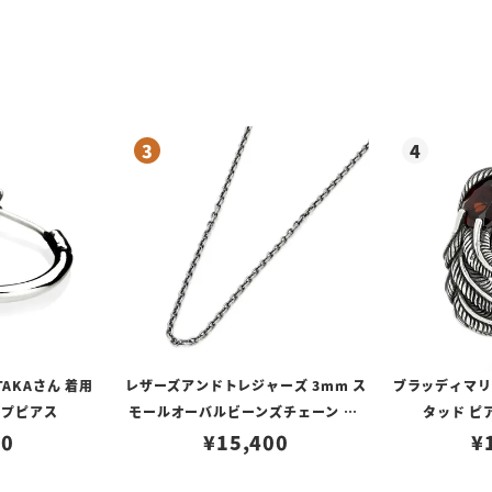
TAKAさん 着用
レザーズアンドトレジャーズ 3mm ス
ブラッディマリー 
ープピアス
モールオーバルビーンズチェーン w/
タッド ピ
80
ロブスタークラスプ＆LTロゴプレート
¥
15,400
¥